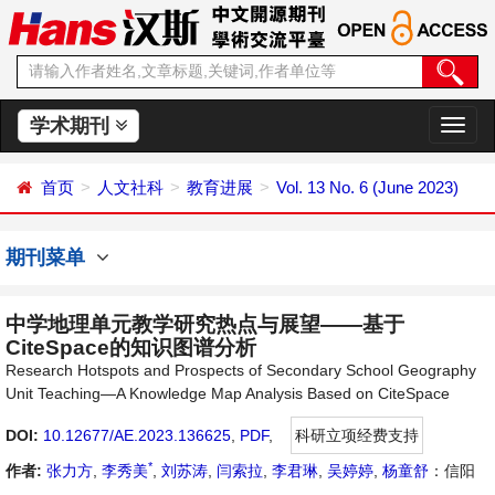
学术期刊
切
换
导
首页
人文社科
教育进展
Vol. 13 No. 6 (June 2023)
航
期刊菜单
中学地理单元教学研究热点与展望——基于
CiteSpace的知识图谱分析
Research Hotspots and Prospects of Secondary School Geography
Unit Teaching—A Knowledge Map Analysis Based on CiteSpace
DOI:
10.12677/AE.2023.136625
,
PDF
,
科研立项经费支持
*
作者:
张力方
,
李秀美
,
刘苏涛
,
闫索拉
,
李君琳
,
吴婷婷
,
杨童舒
：信阳