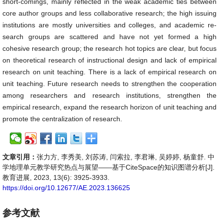
short-comings, mainly reflected in the weak academic ties between
core author groups and less collaborative research; the high issuing
institutions are mostly universities and colleges, and academic re-
search groups are scattered and have not yet formed a high
cohesive research group; the research hot topics are clear, but focus
on theoretical research of instructional design and lack of empirical
research on unit teaching. There is a lack of empirical research on
unit teaching. Future research needs to strengthen the cooperation
among researchers and research institutions, strengthen the
empirical research, expand the research horizon of unit teaching and
promote the centralization of research.
文章引用：
张力方, 李秀美, 刘苏涛, 闫索拉, 李君琳, 吴婷婷, 杨童舒. 中
学地理单元教学研究热点与展望——基于CiteSpace的知识图谱分析[J].
教育进展, 2023, 13(6): 3925-3933.
https://doi.org/10.12677/AE.2023.136625
参考文献