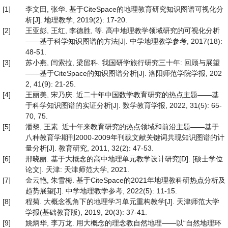
[1]
李文田, 张华. 基于CiteSpace的地理教育研究知识图谱可视化分
析[J]. 地理教学, 2019(2): 17-20.
[2]
王亚彭, 王红, 李德胜, 等. 高中地理教学领域研究的可视化分析
——基于科学知识图谱的方法[J]. 中学地理教学参考, 2017(18):
48-51.
[3]
苏小燕, 闫索拉, 梁留科. 我国研学旅行研究三十年: 回顾与展望
——基于CiteSpace的知识图谱分析[J]. 洛阳师范学院学报, 202
2, 41(9): 21-25.
[4]
王丽美, 宋乃庆. 近二十年中国数学教育研究的热点主题——基
于科学知识图谱的实证分析[J]. 数学教育学报, 2022, 31(5): 65-
70, 75.
[5]
潘黎, 王素. 近十年来教育研究的热点领域和前沿主题——基于
八种教育学期刊2000-2009年刊载文献关键词共现知识图谱的计
量分析[J]. 教育研究, 2011, 32(2): 47-53.
[6]
邢晓丽. 基于大概念的高中地理单元教学设计研究[D]: [硕士学位
论文]. 天津: 天津师范大学, 2021.
[7]
金云艳, 朱雪梅. 基于CiteSpace的2021年地理教科研热点分析及
趋势展望[J]. 中学地理教学参考, 2022(5): 11-15.
[8]
程菊. 大概念视角下的地理学习单元重构教学[J]. 天津师范大学
学报(基础教育版), 2019, 20(3): 37-41.
[9]
姚炳华, 李万龙. 用大概念的理念教自然地理——以“自然地理环