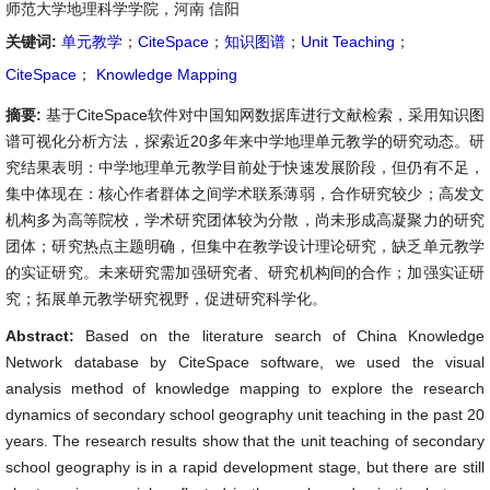
师范大学地理科学学院，河南 信阳
关键词:
单元教学
；
CiteSpace
；
知识图谱
；
Unit Teaching
；
CiteSpace
；
Knowledge Mapping
摘要:
基于CiteSpace软件对中国知网数据库进行文献检索，采用知识图
谱可视化分析方法，探索近20多年来中学地理单元教学的研究动态。研
究结果表明：中学地理单元教学目前处于快速发展阶段，但仍有不足，
集中体现在：核心作者群体之间学术联系薄弱，合作研究较少；高发文
机构多为高等院校，学术研究团体较为分散，尚未形成高凝聚力的研究
团体；研究热点主题明确，但集中在教学设计理论研究，缺乏单元教学
的实证研究。未来研究需加强研究者、研究机构间的合作；加强实证研
究；拓展单元教学研究视野，促进研究科学化。
Abstract:
Based on the literature search of China Knowledge
Network database by CiteSpace software, we used the visual
analysis method of knowledge mapping to explore the research
dynamics of secondary school geography unit teaching in the past 20
years. The research results show that the unit teaching of secondary
school geography is in a rapid development stage, but there are still