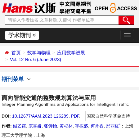
学术期刊
切
换
导
首页
数学与物理
应用数学进展
航
Vol. 12 No. 6 (June 2023)
期刊菜单
面向智能交通的整数规划算法与应用
Integer Planning Algorithms and Applications for Intelligent Traffic
DOI:
10.12677/AAM.2023.126289
,
PDF
,
国家自然科学基金支持
*
作者:
臧乙诺
,
宗喜娇
,
张诗怡
,
黄杞林
,
宇振盛
,
何常香
,
邱丽红
：上海
理工大学理学院，上海