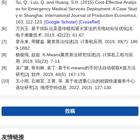
[5]
Su, Q., Luo, Q. and Huang, S.H. (2015) Cost-Effective Analys
es for Emergency Medical Services Deployment: A Case Stud
y in Shanghai. International Journal of Production Economics,
163, 112-123. [
Google Scholar
] [
CrossRef
]
[6]
万兴玉. 基于排队论及遗传模拟退火算法的充电站站址优化[J].
电子测量技术, 2019, 42(23): 61-67.
[7]
章永来, 周耀鉴. 聚类算法综述[J]. 计算机应用, 2019, 39(7): 186
9-1882.
[8]
杨俊闯, 赵超. K-Means聚类算法研究综述[J]. 计算机工程与应
用, 2019, 55(23): 7-14.
[9]
吴广建, 章剑林, 袁丁. 基于K-means的手肘法自动获取K值方法
研究[J]. 软件, 2019, 40(5): 167-170.
[10]
王小雨, 石相宜, 王菁, 等. 基于改进重心法的校园快递服务中心
选址研究[J]. 地理空间信息, 2022, 20(3): 127-130.
投稿
友情链接