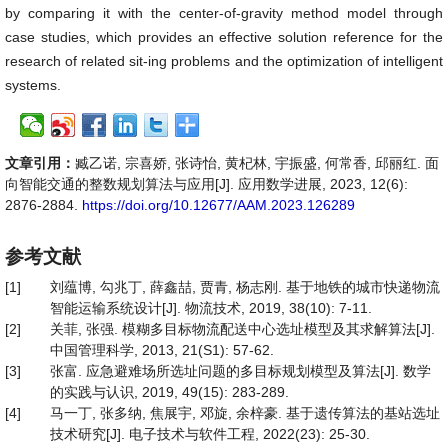
by comparing it with the center-of-gravity method model through
case studies, which provides an effective solution reference for the
research of related sit-ing problems and the optimization of intelligent
systems.
文章引用：
臧乙诺, 宗喜娇, 张诗怡, 黄杞林, 宇振盛, 何常香, 邱丽红. 面
向智能交通的整数规划算法与应用[J]. 应用数学进展, 2023, 12(6):
2876-2884.
https://doi.org/10.12677/AAM.2023.126289
参考文献
[1]
刘蕴博, 勾兆丁, 薛鑫喆, 贾青, 杨志刚. 基于地铁的城市快递物流
智能运输系统设计[J]. 物流技术, 2019, 38(10): 7-11.
[2]
关菲, 张强. 模糊多目标物流配送中心选址模型及其求解算法[J].
中国管理科学, 2013, 21(S1): 57-62.
[3]
张富. 应急避难场所选址问题的多目标规划模型及算法[J]. 数学
的实践与认识, 2019, 49(15): 283-289.
[4]
马一丁, 张多纳, 焦展宇, 邓旋, 余梓豪. 基于遗传算法的基站选址
技术研究[J]. 电子技术与软件工程, 2022(23): 25-30.