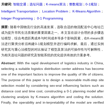
关键词:
智能交通
；
选址问题
；
K-means算法
；
整数规划
；
0-1规划
；
Intelligent Transportation
；
Location Problem
；
K-Means Algorithm
；
Integer Programming
；
0-1 Programming
摘要:
随着中国物流行业的高速发展，选取合适的物流配送中心地址已
成为提升市民生活质量的重要因素之一。本文旨在设计合理的多步骤选
址模型，综合考虑距离成本与时间成本等多个影响因素，在K-means算
法进行聚类分析后构建0-1规划模型并进行编码求解。最后，通过实例
研究其与重心法模型的对比验证了模型及算法的可操作性与可解释性，
为相关选址问题的研究及智能系统的优化提供有效的方案参考。
Abstract:
With the rapid development of logistics industry in China,
selecting a suitable logistics distribution center address has become
one of the important factors to improve the quality of life of citizens.
The purpose of this paper is to design a reasonable multi-step site
selection model by considering sev-eral influencing factors such as
distance cost and time cost, constructing a 0-1 planning model after
clustering analysis by K-means algorithm and coding the solution.
Finally, the operability and in-terpretability of the model are verified