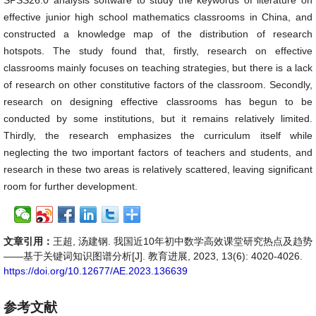
SPSS26.0 analysis software to study the keywords of literature on
effective junior high school mathematics classrooms in China, and
constructed a knowledge map of the distribution of research
hotspots. The study found that, firstly, research on effective
classrooms mainly focuses on teaching strategies, but there is a lack
of research on other constitutive factors of the classroom. Secondly,
research on designing effective classrooms has begun to be
conducted by some institutions, but it remains relatively limited.
Thirdly, the research emphasizes the curriculum itself while
neglecting the two important factors of teachers and students, and
research in these two areas is relatively scattered, leaving significant
room for further development.
文章引用：
王超, 汤建钢. 我国近10年初中数学高效课堂研究热点及趋势
——基于关键词知识图谱分析[J]. 教育进展, 2023, 13(6): 4020-4026.
https://doi.org/10.12677/AE.2023.136639
参考文献