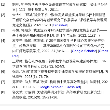
[1]
胡英. 初中数学教学中创设高效课堂的教学研究[D]: [硕士学位论
文]. 武汉: 华中师范大学, 2011.
[2]
朱大中. “双减”背景下初中数学高效课堂实施策略[C]//中国智慧
工程研究会智能学习与创新研究工作委员会. 课程教学与管理研
究论文集(五). 2021: 5-10.[
CrossRef
]
[3]
冉悦, 郭继东. 我国近22年PISA数学测评的研究热点及趋势——
基于关键词知识图谱分析[J]. 统计学与应用, 2022, 11(1): 7.
[4]
权亭亭, 喻悦, 李孝诚. 近20年我国数学学科核心素养的研究热
点、趋势及展望——基于369篇核心期刊论文的可视化分析[J].
内江师范学院学报, 2022, 37(8): 6-11. [
Google Scholar
] [
Cross
Ref
]
[5]
王翠微. 核心素养视角下初中数学高效课堂构建策略探究[J]. 科
学咨询(教育科研), 2019(2): 52-53.
[6]
张云. “双减”背景下提升初中数学课堂教学效率的策略探究[J]. 考
试周刊, 2023(1): 76-79.
[7]
郑汉新. 助力“双减”政策, 构建初中数学高效课堂[J]. 学周刊, 202
3(15): 100-102. [
Google Scholar
] [
CrossRef
]
[8]
郭文斌, 方俊明. 关键词共词分析法: 高等教育研究的新方法[J].
高教探索, 2015(9): 15-21+26.