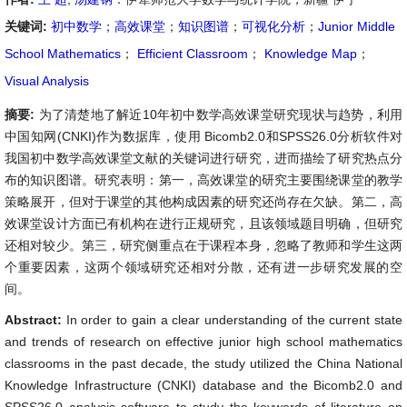
关键词:
初中数学
；
高效课堂
；
知识图谱
；
可视化分析
；
Junior Middle
School Mathematics
；
Efficient Classroom
；
Knowledge Map
；
Visual Analysis
摘要:
为了清楚地了解近10年初中数学高效课堂研究现状与趋势，利用
中国知网(CNKI)作为数据库，使用 Bicomb2.0和SPSS26.0分析软件对
我国初中数学高效课堂文献的关键词进行研究，进而描绘了研究热点分
布的知识图谱。研究表明：第一，高效课堂的研究主要围绕课堂的教学
策略展开，但对于课堂的其他构成因素的研究还尚存在欠缺。第二，高
效课堂设计方面已有机构在进行正规研究，且该领域题目明确，但研究
还相对较少。第三，研究侧重点在于课程本身，忽略了教师和学生这两
个重要因素，这两个领域研究还相对分散，还有进一步研究发展的空
间。
Abstract:
In order to gain a clear understanding of the current state
and trends of research on effective junior high school mathematics
classrooms in the past decade, the study utilized the China National
Knowledge Infrastructure (CNKI) database and the Bicomb2.0 and