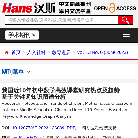
学术期刊
切
换
导
首页
人文社科
教育进展
Vol. 13 No. 6 (June 2023)
航
期刊菜单
我国近10年初中数学高效课堂研究热点及趋势——
基于关键词知识图谱分析
Research Hotspots and Trends of Efficient Mathematics Classroom
in Junior Middle Schools in China in Recent 10 Years—Based on
Keyword Knowledge Graph Analysis
DOI:
10.12677/AE.2023.136639
,
PDF
,
科研立项经费支持
作者:
王 超
,
汤建钢
：伊犁师范大学数学与统计学院，新疆 伊宁