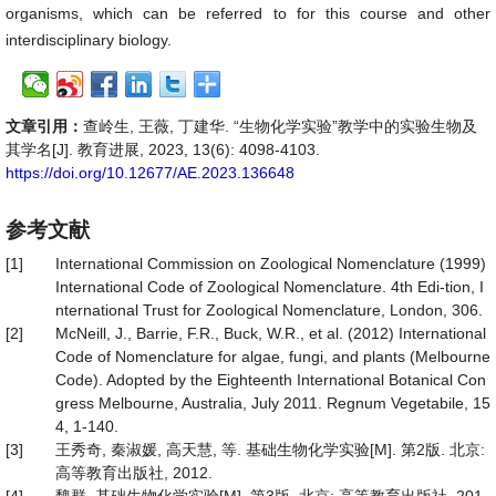
organisms, which can be referred to for this course and other
interdisciplinary biology.
文章引用：
查岭生, 王薇, 丁建华. “生物化学实验”教学中的实验生物及
其学名[J]. 教育进展, 2023, 13(6): 4098-4103.
https://doi.org/10.12677/AE.2023.136648
参考文献
[1]
International Commission on Zoological Nomenclature (1999)
International Code of Zoological Nomenclature. 4th Edi-tion, I
nternational Trust for Zoological Nomenclature, London, 306.
[2]
McNeill, J., Barrie, F.R., Buck, W.R., et al. (2012) International
Code of Nomenclature for algae, fungi, and plants (Melbourne
Code). Adopted by the Eighteenth International Botanical Con
gress Melbourne, Australia, July 2011. Regnum Vegetabile, 15
4, 1-140.
[3]
王秀奇, 秦淑媛, 高天慧, 等. 基础生物化学实验[M]. 第2版. 北京:
高等教育出版社, 2012.