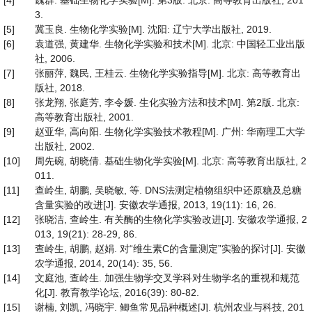
[4]
魏群. 基础生物化学实验[M]. 第3版. 北京: 高等教育出版社, 201
3.
[5]
冀玉良. 生物化学实验[M]. 沈阳: 辽宁大学出版社, 2019.
[6]
袁道强, 黄建华. 生物化学实验和技术[M]. 北京: 中国轻工业出版
社, 2006.
[7]
张丽萍, 魏民, 王桂云. 生物化学实验指导[M]. 北京: 高等教育出
版社, 2018.
[8]
张龙翔, 张庭芳, 李令媛. 生化实验方法和技术[M]. 第2版. 北京:
高等教育出版社, 2001.
[9]
赵亚华, 高向阳. 生物化学实验技术教程[M]. 广州: 华南理工大学
出版社, 2002.
[10]
周先碗, 胡晓倩. 基础生物化学实验[M]. 北京: 高等教育出版社, 2
011.
[11]
查岭生, 胡鹏, 吴晓敏, 等. DNS法测定植物组织中还原糖及总糖
含量实验的改进[J]. 安徽农学通报, 2013, 19(11): 16, 26.
[12]
张晓洁, 查岭生. 有关酶的生物化学实验改进[J]. 安徽农学通报, 2
013, 19(21): 28-29, 86.
[13]
查岭生, 胡鹏, 赵娟. 对“维生素C的含量测定”实验的探讨[J]. 安徽
农学通报, 2014, 20(14): 35, 56.
[14]
文庭池, 查岭生. 加强生物学交叉学科对生物学名的重视和规范
化[J]. 教育教学论坛, 2016(39): 80-82.
[15]
谢楠, 刘凯, 冯晓宇. 鲫鱼常见品种概述[J]. 杭州农业与科技, 201