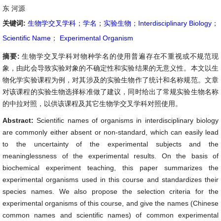
东 河源
关键词:
生物学交叉学科
；
学名
；
实验生物
；
Interdisciplinary Biology
；
Scientific Name
；
Experimental Organism
摘要:
生物学交叉学科对物种学名的使用普遍存在不重视或不规范现
象，由此会导致实验对象的不确定性和实验结果的无意义性。本文以生
物化学实验课程为例，对其涉及的实验生物作了统计和名称规范。文章
对该课程的实验生物选择标准做了建议，同时给出了常规实验生物名称
的中拉对照，以供该课程及其它生物学交叉学科对照使用。
Abstract:
Scientific names of organisms in interdisciplinary biology
are commonly either absent or non-standard, which can easily lead
to the uncertainty of the experimental subjects and the
meaninglessness of the experimental results. On the basis of
biochemical experiment teaching, this paper summarizes the
experimental organisms used in this course and standardizes their
species names. We also propose the selection criteria for the
experimental organisms of this course, and give the names (Chinese
common names and scientific names) of common experimental