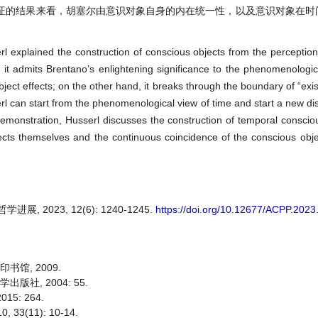
证的结果来看，胡塞尔由意识对象自身的内在统一性，以及意识对象在时
rl explained the construction of conscious objects from the perception 
, it admits Brentano’s enlightening significance to the phenomenologic
ject effects; on the other hand, it breaks through the boundary of “exis
serl can start from the phenomenological view of time and start a new d
 demonstration, Husserl discusses the construction of temporal conscio
jects themselves and the continuous coincidence of the conscious obje
 2023, 12(6): 1240-1245.
https://doi.org/10.12677/ACPP.202
书馆, 2009.
版社, 2004: 55.
5: 264.
3(11): 10-14.