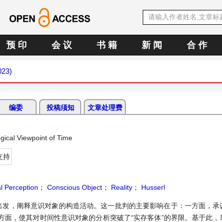
预 印
会 议
书 籍
新 闻
合 作
023)
编委
投稿须知
文章处理费
gical Viewpoint of Time
支持
l Perception
；
Conscious Object
；
Reality
；
Husserl
出发，阐释意识对象的构造活动。这一批判的主要影响在于：一方面，承
方面，使其对时间性意识对象的分析突破了“实存客体”的界限。基于此，