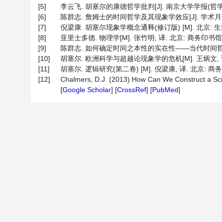
[5]
李云飞. 胡塞尔的康德哲学批判[J]. 南京大学学报(哲学·人文科
[6]
陈群志. 詹姆士的时间哲学及其现象学效应[J]. 学术月刊, 201
[7]
倪梁康. 胡塞尔现象学概念通释(修订版) [M]. 北京: 生活·读书
[8]
亚里士多德. 物理学[M]. 张竹明, 译. 北京: 商务印书馆, 19
[9]
陈群志. 如何确定时间之本性的实在性——当代时间哲学中的A-
[10]
胡塞尔. 欧洲科学与超越论现象学的危机[M]. 王炳文, 译. 北京
[11]
胡塞尔. 逻辑研究(第二卷) [M]. 倪梁康, 译. 北京: 商务印
[12]
Chalmers, D.J. (2013) How Can We Construct a Sci
[
Google Scholar
] [
CrossRef
] [
PubMed
]