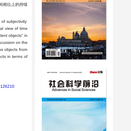
间相位上的持续
of subjectivity.
al view of time
tent objects” in
iscussion on the
us objects from
cts in terms of
3.126210