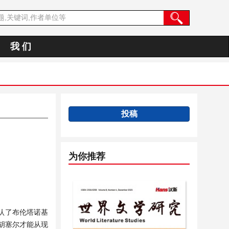
我 们
投稿
为你推荐
认了布伦塔诺基
胡塞尔才能从现