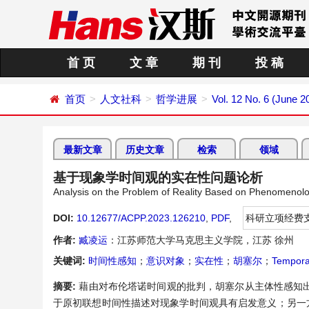
首 页
文 章
期 刊
投 稿
首页
人文社科
哲学进展
Vol. 12 No. 6 (June 2
最新文章
历史文章
检索
领域
基于现象学时间观的实在性问题论析
Analysis on the Problem of Reality Based on Phenomenolo
DOI:
10.12677/ACPP.2023.126210
,
PDF
,
科研立项经费
作者:
臧凌运
：江苏师范大学马克思主义学院，江苏 徐州
关键词:
时间性感知
；
意识对象
；
实在性
；
胡塞尔
；
Tempora
摘要:
藉由对布伦塔诺时间观的批判，胡塞尔从主体性感知
于原初联想时间性描述对现象学时间观具有启发意义；另一