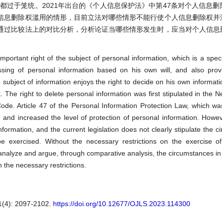
都过于笼统。2021年出台的《个人信息保护法》中第47条对个人信息
信息删除权滥用的情形，目前立法对哪些情形不能行使个人信息删除权并
通过比较法上的对比分析，分析论证当哪些情形发生时，应当对个人信息
important right of the subject of personal information, which is a speci
sing of personal information based on his own will, and also provi
e subject of information enjoys the right to decide on his own informat
ght. The right to delete personal information was first stipulated in the 
 Code. Article 47 of the Personal Information Protection Law, which wa
 and increased the level of protection of personal information. Howeve
nformation, and the current legislation does not clearly stipulate the c
e exercised. Without the necessary restrictions on the exercise of
e analyze and argue, through comparative analysis, the circumstances in 
 the necessary restrictions.
): 2097-2102.
https://doi.org/10.12677/OJLS.2023.114300