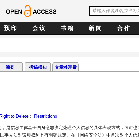
预 印
会 议
书 籍
新 闻
合 作
编委
投稿须知
文章处理费
Right to Delete
；
Restrictions
利，是信息主体基于自身意志决定处理个人信息的具体表现方式，同时也
国民事立法对该项权利具有明确规定。在《网络安全法》中首次对个人信