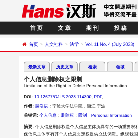
首 页
文 章
期 刊
投 稿
首页
人文社科
法学
Vol. 11 No. 4 (July 2023)
最新文章
历史文章
检索
领域
个人信息删除权之限制
Limitation of the Right to Delete Personal Information
DOI:
10.12677/OJLS.2023.114300
,
PDF
,
作者:
裴浩辰
：宁波大学法学院，浙江 宁波
关键词:
个人信息
；
删除权
；
限制
；
Personal Information
；
摘要:
个人信息删除权是个人信息主体所具有的一项重要权
保信息主体享有其个人信息决定权提供立法保障。纵观我