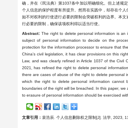
确，并在《民法典》第1037条中加以明确细化。但上述规定
个人信息的保护程度有所提升。然而在实践中，却存在个人
如不对权利的行使进行必要的限制会突破权利的边界。本文
行必要的限制，确保该项权利得以适当行使。
Abstract:
The right to delete personal information is an 
subject of personal information to decide on the proces
protection for the information processor to ensure that th
China’s civil legislation, it has clear provisions on this ri
Law, and was clearly refined in Article 1037 of the Civil
2021, has refined the right to delete personal information
there are cases of abuse of the right to delete personal i
which the right to delete personal information cannot b
boundaries of the right will be breached. In this paper, w
to erasure of personal information should be exercised with
文章引用：
裴浩辰. 个人信息删除权之限制[J]. 法学, 2023, 11(4