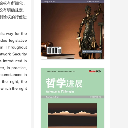
删除权有所细化，
没有明确规定。
删除权的行使进
fic way for the
des legislative
ion. Throughout
Network Security
s introduced in
r, in practice,
ircumstances in
 the right, the
which the right