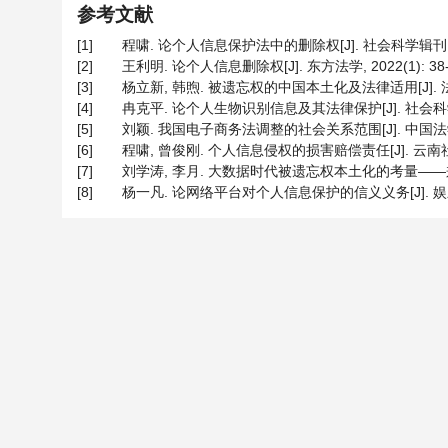
参考文献
[1]
程啸. 论个人信息保护法中的删除权[J]. 社会科学辑刊, 2022
[2]
王利明. 论个人信息删除权[J]. 东方法学, 2022(1): 38-
[3]
杨立新, 韩煦. 被遗忘权的中国本土化及法律适用[J]. 法律适用
[4]
冉克平. 论个人生物识别信息及其法律保护[J]. 社会科学辑刊, 
[5]
刘颖. 我国电子商务法调整的社会关系范围[J]. 中国法学, 20
[6]
程啸, 曾俊刚. 个人信息侵权的损害赔偿责任[J]. 云南社会科学
[7]
刘学涛, 李月. 大数据时代被遗忘权本土化的考量——兼以与个
[8]
杨一凡. 论网络平台对个人信息保护的信义义务[J]. 娱乐法内参