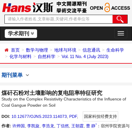
学术期刊
切
换
导
首页
数学与物理
地球与环境
信息通讯
生命科学
航
化学与材料
自然科学
Vol. 11 No. 4 (July 2023)
期刊菜单
煤矸石粉对土壤影响的复电阻率特征研究
Study on the Complex Resistivity Characteristics of the Influence of
Coal Gangue Powder on Soil
DOI:
10.12677/OJNS.2023.114073
,
PDF
,
国家科技经费支持
*
作者:
许烨国
,
李凯旋
,
李浩龙
,
丁信然
,
王朝霆
,
曹 静
：宿州学院资源与