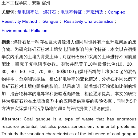
土木工程学院，安徽 宿州
关键词:
复电阻率法
；
煤矸石
；
电阻率特征
；
环境污染
；
Complex
Resistivity Method
；
Gangue
；
Resistivity Characteristics
；
Environmental Pollution
摘要:
煤矸石是一种存在巨大资源潜力但同时也具有严重环境问题的废
弃物。为研究煤矸石粉对土壤复电阻率影响的变化特征，本文以在宿州
学院内采集的土壤为背景土样，对煤矸石粉和采集的土样进行不同质量
配比，研究了复电阻率参数。实验共配置了10种质量比例(10、20、
30、40、50、60、70、80、90和100 g)煤矸石粉与土壤(540 g)的混合
物样本，分别测试振幅、相位和电导率的变化情况，分析在不同比例下
煤矸石粉对土壤电阻率的影响。结果表明：随着煤矸石粉添加比例的增
加，混合物样本的电导率和振幅逐渐降低，相位逐渐提高。本文的研究
将为煤矸石粉在土壤改良剂中的应用提供重要的实验依据，同时为SIP
方法在实际煤矸石污染场地的调查与评估提供了理论依据。
Abstract:
Coal gangue is a type of waste that has enormous
resource potential, but also poses serious environmental problems.
To study the variation characteristics of the influence of coal gangue