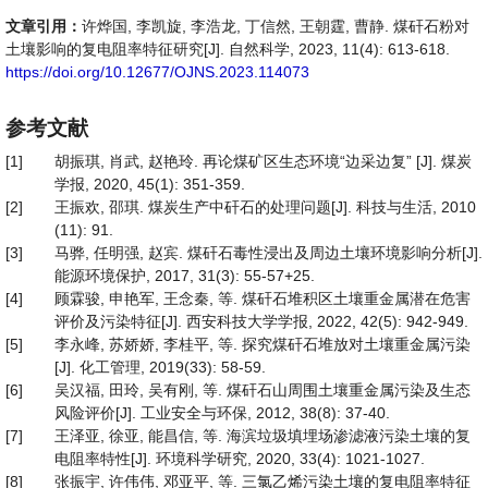
文章引用：
许烨国, 李凯旋, 李浩龙, 丁信然, 王朝霆, 曹静. 煤矸石粉对
土壤影响的复电阻率特征研究[J]. 自然科学, 2023, 11(4): 613-618.
https://doi.org/10.12677/OJNS.2023.114073
参考文献
[1]
胡振琪, 肖武, 赵艳玲. 再论煤矿区生态环境“边采边复” [J]. 煤炭
学报, 2020, 45(1): 351-359.
[2]
王振欢, 邵琪. 煤炭生产中矸石的处理问题[J]. 科技与生活, 2010
(11): 91.
[3]
马骅, 任明强, 赵宾. 煤矸石毒性浸出及周边土壤环境影响分析[J].
能源环境保护, 2017, 31(3): 55-57+25.
[4]
顾霖骏, 申艳军, 王念秦, 等. 煤矸石堆积区土壤重金属潜在危害
评价及污染特征[J]. 西安科技大学学报, 2022, 42(5): 942-949.
[5]
李永峰, 苏娇娇, 李桂平, 等. 探究煤矸石堆放对土壤重金属污染
[J]. 化工管理, 2019(33): 58-59.
[6]
吴汉福, 田玲, 吴有刚, 等. 煤矸石山周围土壤重金属污染及生态
风险评价[J]. 工业安全与环保, 2012, 38(8): 37-40.
[7]
王泽亚, 徐亚, 能昌信, 等. 海滨垃圾填埋场渗滤液污染土壤的复
电阻率特性[J]. 环境科学研究, 2020, 33(4): 1021-1027.
[8]
张振宇, 许伟伟, 邓亚平, 等. 三氯乙烯污染土壤的复电阻率特征