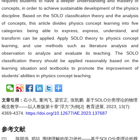
requires students to have a deeper understanding and mastery of
concepts, in order to achieve sustainable development of the physics
discipline. Based on the SOLO classification theory and the analysis
of concepts, this article divides physics concept learning into five
categories: being able to express, express, understand, and
transform can be applied. Apply SOLO theory to physics concept
learning, and use methods such as literature analysis and
observation to analyze and evaluate its teaching. The SOLO
classification theory should be applied reasonably based on the
learning situation and textbooks to promote the improvement of
students’ abilities in physics concept teaching.
文章引用：
石小凡, 董鸿飞, 梁官正, 张凯鹏. 基于SOLO分类理论的物理
概念教学——以人教版第十章“浮力”为例[J]. 教育进展, 2023, 13(7):
4369-4374.
https://doi.org/10.12677/AE.2023.137687
参考文献
[1]
陈明选, 邓喆. 围绕理解的学习评价——基于SOLO分类理论的视