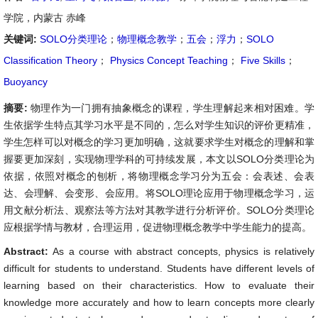
学院，内蒙古 赤峰
关键词:
SOLO分类理论
；
物理概念教学
；
五会
；
浮力
；
SOLO
Classification Theory
；
Physics Concept Teaching
；
Five Skills
；
Buoyancy
摘要:
物理作为一门拥有抽象概念的课程，学生理解起来相对困难。学
生依据学生特点其学习水平是不同的，怎么对学生知识的评价更精准，
学生怎样可以对概念的学习更加明确，这就要求学生对概念的理解和掌
握要更加深刻，实现物理学科的可持续发展，本文以SOLO分类理论为
依据，依照对概念的刨析，将物理概念学习分为五会：会表述、会表
达、会理解、会变形、会应用。将SOLO理论应用于物理概念学习，运
用文献分析法、观察法等方法对其教学进行分析评价。SOLO分类理论
应根据学情与教材，合理运用，促进物理概念教学中学生能力的提高。
Abstract:
As a course with abstract concepts, physics is relatively
difficult for students to understand. Students have different levels of
learning based on their characteristics. How to evaluate their
knowledge more accurately and how to learn concepts more clearly