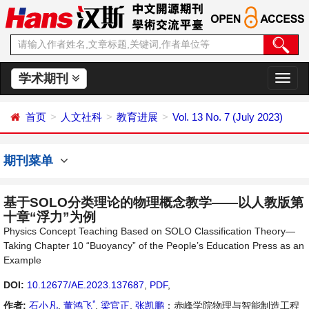
学术期刊
切
换
导
首页
人文社科
教育进展
Vol. 13 No. 7 (July 2023)
航
期刊菜单
基于SOLO分类理论的物理概念教学——以人教版第
十章“浮力”为例
Physics Concept Teaching Based on SOLO Classification Theory—
Taking Chapter 10 “Buoyancy” of the People’s Education Press as an
Example
DOI:
10.12677/AE.2023.137687
,
PDF
,
*
作者:
石小凡
,
董鸿飞
,
梁官正
,
张凯鹏
：赤峰学院物理与智能制造工程