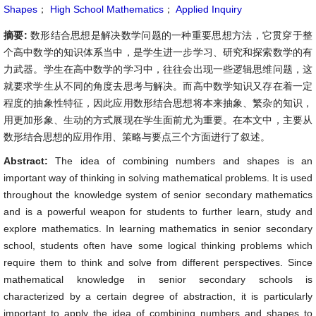
Shapes
；
High School Mathematics
；
Applied Inquiry
摘要:
数形结合思想是解决数学问题的一种重要思想方法，它贯穿于整
个高中数学的知识体系当中，是学生进一步学习、研究和探索数学的有
力武器。学生在高中数学的学习中，往往会出现一些逻辑思维问题，这
就要求学生从不同的角度去思考与解决。而高中数学知识又存在着一定
程度的抽象性特征，因此应用数形结合思想将本来抽象、繁杂的知识，
用更加形象、生动的方式展现在学生面前尤为重要。在本文中，主要从
数形结合思想的应用作用、策略与要点三个方面进行了叙述。
Abstract:
The idea of combining numbers and shapes is an
important way of thinking in solving mathematical problems. It is used
throughout the knowledge system of senior secondary mathematics
and is a powerful weapon for students to further learn, study and
explore mathematics. In learning mathematics in senior secondary
school, students often have some logical thinking problems which
require them to think and solve from different perspectives. Since
mathematical knowledge in senior secondary schools is
characterized by a certain degree of abstraction, it is particularly
important to apply the idea of combining numbers and shapes to