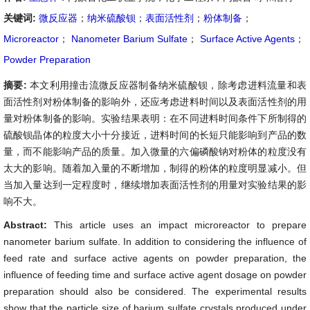
关键词:
微反应器
；
纳米硫酸钡
；
表面活性剂
；
粉体制备
；
Microreactor
；
Nanometer Barium Sulfate
；
Surface Active Agents
；
Powder Preparation
摘要:
本文利用撞击流微反应器制备纳米硫酸钡，除考虑进料流量和表
面活性剂对粉体制备的影响外，还应考虑进料时间以及表面活性剂的用
量对粉体制备的影响。实验结果表明：在不同进料时间条件下所制得的
硫酸钡晶体的粒度大小十分接近，进料时间的长短只能影响到产品的数
量，而不能影响产品的质量。加入微量的六偏磷酸钠对粉体的粒度没有
太大的影响。随着加入量的不断增加，制得的粉体的粒度明显减小。但
当加入量达到一定程度时，继续增加表面活性剂的用量对实验结果的影
响不大。
Abstract:
This article uses an impact microreactor to prepare
nanometer barium sulfate. In addition to considering the influence of
feed rate and surface active agents on powder preparation, the
influence of feeding time and surface active agent dosage on powder
preparation should also be considered. The experimental results
show that the particle size of barium sulfate crystals produced under