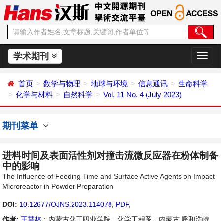
学术期刊
切
换
导
首页
数学与物理
地球与环境
信息通讯
生命科学
航
化学与材料
自然科学
Vol. 11 No. 4 (July 2023)
期刊菜单
进料时间及表面活性剂对撞击流微反应器在粉体制备
中的影响
The Influence of Feeding Time and Surface Active Agents on Impact
Microreactor in Powder Preparation
DOI:
10.12677/OJNS.2023.114078
,
PDF
,
作者:
王慧林
：内蒙古化工职业学院，化学工程系，内蒙古 呼和浩特