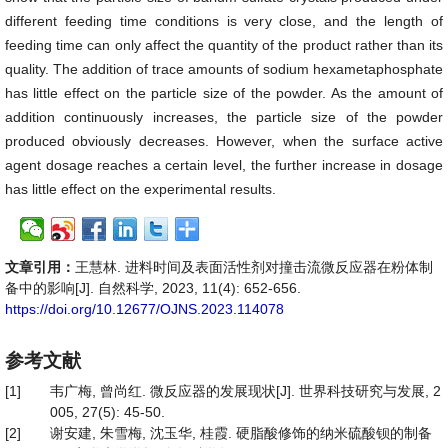
different feeding time conditions is very close, and the length of
feeding time can only affect the quantity of the product rather than its
quality. The addition of trace amounts of sodium hexametaphosphate
has little effect on the particle size of the powder. As the amount of
addition continuously increases, the particle size of the powder
produced obviously decreases. However, when the surface active
agent dosage reaches a certain level, the further increase in dosage
has little effect on the experimental results.
文章引用：
王慧林. 进料时间及表面活性剂对撞击流微反应器在粉体制
备中的影响[J]. 自然科学, 2023, 11(4): 652-656.
https://doi.org/10.12677/OJNS.2023.114078
参考文献
[1]
韦广梅, 曾尚红. 微反应器的发展现状[J]. 世界科技研究与发展, 2
005, 27(5): 45-50.
[2]
谢安建, 朱雪梅, 沈玉华, 桂霞. 硬脂酸修饰的纳米硫酸钡的制备