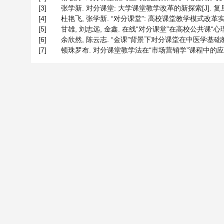
[3]
张学新. 对分课堂: 大学课堂教学改革的新探索[J]. 复旦教育
[4]
杜艳飞, 张学新. “对分课堂”: 高校课堂教学模式改革实践与思考
[5]
甘雄, 刘志远, 金鑫. 在线“对分课堂”在高校公共课“心理学”中的
[6]
余欣然, 陈云志. “金课”背景下对分课堂在中医学基础教学过程
[7]
顿珠罗布. 对分课堂教学法在“市场营销学”课程中的应用——基