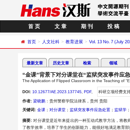
首 页
文 章
期 刊
投 稿
首页
人文社科
教育进展
Vol. 13 No. 7 (July 20
最新文章
历史文章
检索
领域
“金课”背景下对分课堂在“监狱突发事件应
The Application of Flipped Classroom in the Teaching of 
DOI:
10.12677/AE.2023.137745
,
PDF
,
科研立项经费支
作者:
梁晓鹏
：贵州警察学院法律系，贵州 贵阳
关键词:
金课
；
对分课堂
；
监狱突发事件应急处置
；
监狱学
摘要:
对分课堂是近年来提出的一种互动式教学方法，将教
了教学效率，培养了学生的创新能力，能很好地满足教育部提