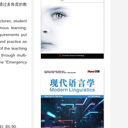
通过多角度的教
ctures, student
omous learning,
equirements put
and practice as
of the teaching
 through multi-
 the “Emergency
85-90.