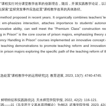
置”课程实行对分课堂教学改革的创新理念，随后，开展实践教学论证，以
探索“监狱突发事件应急处置”课程教学改革的具体路径。
 method proposed in recent years. It organically combines teachers’ le
It em-phasizes interaction, attaches importance to students’ auton
nnovative ability, can well meet the “Premium Class” construction r
g in Prison” is the core course of prison majors, emphasizing theory 
ency Handling in Prison” courses implemented an innovative concept 
l teaching demonstrations to promote teaching reform and innovation
in prison majors exploring the specific path of the teaching reform of
程教学中的运用研究[J]. 教育进展, 2023, 13(7): 4740-4745.
实践路径[J]. 天水师范学院学报, 2022, 42(2): 116-121.
《马克思主义基本原理概论》为例[J]. 武夷学院学报, 2023, 42(4): 