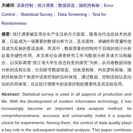
关键词:
误差控制
；
统计调查
；
数据筛选
；
随机性检验
；
Error
Control
；
Statistical Survey
；
Data Screening
；
Test for
Randomness
摘要:
统计调查被应用在生产生活的方方面面，随着当代信息技术的发
展，日益成为一项重要的数据分析方法，其全面性、准确性和普遍性使
其成为实验的普适选择。而其中，数据质量的控制对于后续的统计分析
起着关键性作用。本文将社会调查研究工作与数据分析具体方法相融
合，以实际调查“浙江省大学生状态转变的探究”为例，从问卷数据回收
分析的流程出发，分别探寻数据筛选、信效度检验、内在逻辑检验、随
机性检验四个角度中误差控制的实时体现，通过数据、控制流程以及结
论的共同体现，论证统计调查中的误差控制的重要性及其实际应用。
Abstract:
Statistical survey is used in all aspects of production and
life. With the development of modern information technology, it has
increasingly become an important data analysis method. Its
comprehensiveness, accuracy and universality make it a popular
choice for experiments. Among them, the control of data quality plays
a key role in the subsequent statistical analysis. This paper combines