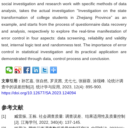
social investigation and research work with specific methods of data
analysis, takes the actual investigation “Investigation on the state
transformation of college students in Zhejiang Province” as an
example, and starts from the process of questionnaire data recovery
and analysis, respectively to explore the real-time manifestation of
error control in four aspects: data screening, reliability and validity
test, internal logic test and randomness test. The importance of error
control in statistical investigation and its practical application are
demonstrated through data, control process and conclusion.
文章引用：
孙艺嘉, 张自然, 罗灵茜, 尤七七, 张丽蓉, 涂现峰. 论统计调
查中的误差控制[J]. 统计学与应用, 2023, 12(4): 895-900.
https://doi.org/10.12677/SA.2023.124094
参考文献
[1]
臧雷振, 王栋. 社会调查质量: 调查误差、结果适用性及质量控制
[J]. 江海学刊, 2022, 340(4): 137-145.