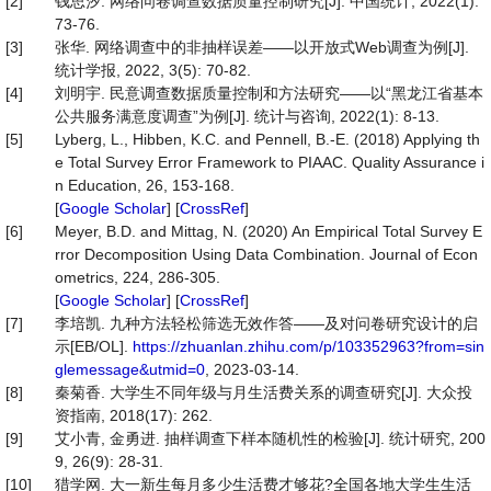
[2]
钱思汐. 网络问卷调查数据质量控制研究[J]. 中国统计, 2022(1):
73-76.
[3]
张华. 网络调查中的非抽样误差——以开放式Web调查为例[J].
统计学报, 2022, 3(5): 70-82.
[4]
刘明宇. 民意调查数据质量控制和方法研究——以“黑龙江省基本
公共服务满意度调查”为例[J]. 统计与咨询, 2022(1): 8-13.
[5]
Lyberg, L., Hibben, K.C. and Pennell, B.-E. (2018) Applying th
e Total Survey Error Framework to PIAAC. Quality Assurance i
n Education, 26, 153-168.
[
Google Scholar
] [
CrossRef
]
[6]
Meyer, B.D. and Mittag, N. (2020) An Empirical Total Survey E
rror Decomposition Using Data Combination. Journal of Econ
ometrics, 224, 286-305.
[
Google Scholar
] [
CrossRef
]
[7]
李培凯. 九种方法轻松筛选无效作答——及对问卷研究设计的启
示[EB/OL].
https://zhuanlan.zhihu.com/p/103352963?from=sin
glemessage&utmid=0
, 2023-03-14.
[8]
秦菊香. 大学生不同年级与月生活费关系的调查研究[J]. 大众投
资指南, 2018(17): 262.
[9]
艾小青, 金勇进. 抽样调查下样本随机性的检验[J]. 统计研究, 200
9, 26(9): 28-31.
[10]
猎学网. 大一新生每月多少生活费才够花?全国各地大学生生活