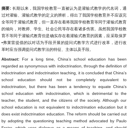
摘要:
长期以来，我国学校教育一直被认为是灌输式教学的代名词，通
过对灌输、灌输式教学的定义的辨析，得出了我国学校教育并不应该完
全等同于灌输式教育，但一直存在着将我国学校教育等同于灌输式教育
的倾向，对教师、学生、社会公民等存在着诸多伤害。虽然我国学校教
育不等同于灌输式教育但是确实存在着灌输式教育的因素，应采取保罗
•弗莱雷提倡的以对话为手段开展的提问式教学方式进行改革，进行改
革时应当强调提问式教学法的特征、主体以及手段。
Abstract:
For a long time, China’s school education has been
regarded as synonymous with indoctrination, through the definition of
indoctrination and indoctrination teaching, it is concluded that China’s
school education should not be completely equivalent to
indoctrination, but there has been a tendency to equate China’s
school education with indoctrination, which is detrimental to the
teacher, the student, and the citizens of the society. Although our
school education is not equivalent to indoctrination education but it
does exist indoctrination education. The reform should be carried out
by adopting the questioning teaching method advocated by Paulo
Freire, which uses dialogue as a means of teaching, and should