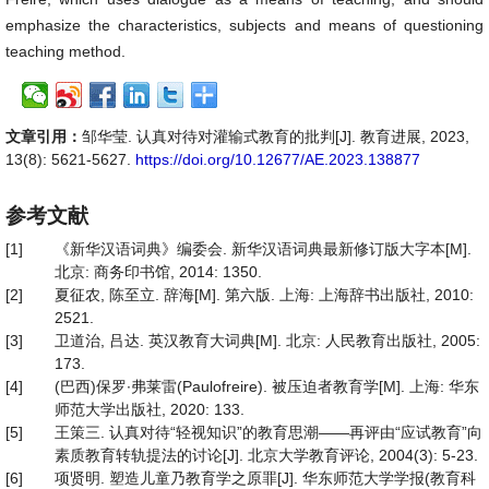
emphasize the characteristics, subjects and means of questioning
teaching method.
文章引用：
邹华莹. 认真对待对灌输式教育的批判[J]. 教育进展, 2023,
13(8): 5621-5627.
https://doi.org/10.12677/AE.2023.138877
参考文献
[1]
《新华汉语词典》编委会. 新华汉语词典最新修订版大字本[M].
北京: 商务印书馆, 2014: 1350.
[2]
夏征农, 陈至立. 辞海[M]. 第六版. 上海: 上海辞书出版社, 2010:
2521.
[3]
卫道治, 吕达. 英汉教育大词典[M]. 北京: 人民教育出版社, 2005:
173.
[4]
(巴西)保罗∙弗莱雷(Paulofreire). 被压迫者教育学[M]. 上海: 华东
师范大学出版社, 2020: 133.
[5]
王策三. 认真对待“轻视知识”的教育思潮——再评由“应试教育”向
素质教育转轨提法的讨论[J]. 北京大学教育评论, 2004(3): 5-23.
[6]
项贤明. 塑造儿童乃教育学之原罪[J]. 华东师范大学学报(教育科