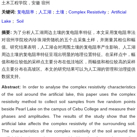
土木工程学院，安徽 宿州
关键词:
复电阻率
；
人工湖
；
土壤
；
Complex Resistivity
；
Artificial
Lake
；
Soil
摘要:
为了分析人工湖周边土壤的复电阻率特征，本文采用复电阻率法
对宿州学院校内珍珠湖旁随机的五个点采集土样，并测量其相位和幅
值。研究结果表明，人工湖会对周围土壤的复电阻率产生影响。人工湖
周边土壤的复电阻率特征呈现出明显的地理位置特征。在采样点中，幅
值和相位较低的采样点主要分布在低洼地区，而幅值和相位较高的采样
点主要分布在高坡区。本文的研究结果可以为人工湖的管理和治理提供
数据支持。
Abstract:
In order to analyse the complex resistivity characteristics
of the soil around the artificial lake, this paper uses the complex
resistivity method to collect soil samples from five random points
beside Pearl Lake on the campus of Cebu College and measure their
phases and amplitudes. The results of the study show that the
artificial lake affects the complex resistivity of the surrounding soil.
The characteristics of the complex resistivity of the soil around the