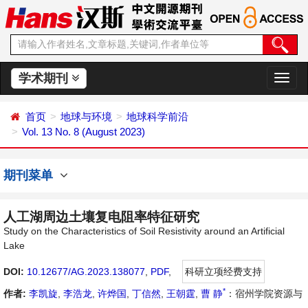
学术期刊
切
换
导
首页
地球与环境
地球科学前沿
航
Vol. 13 No. 8 (August 2023)
期刊菜单
人工湖周边土壤复电阻率特征研究
Study on the Characteristics of Soil Resistivity around an Artificial
Lake
DOI:
10.12677/AG.2023.138077
,
PDF
,
科研立项经费支持
*
作者:
李凯旋
,
李浩龙
,
许烨国
,
丁信然
,
王朝霆
,
曹 静
：宿州学院资源与