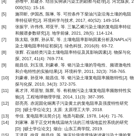
[4]
孙维中, 郑建齐. 结合实例谈污染土的勘察与处理[J]. 河北煤炭, 2
000(S1): 15-16.
[5]
施羽昕, 伊国杰, 陈琳, 等. 可控条件下柴油污染沿海土壤的电阻
率特征研究[J]. 环境科学与技术, 2017, 40(S2): 149-154.
[6]
张振宇, 许伟伟, 邓亚平, 等. 三氯乙烯污染土壤的复电阻率特征
和频谱参数研究[J]. 地学前缘, 2021, 28(5): 114-124.
[7]
陈太聪, 张辉, 孙从军, 等. 土壤电阻率影响因素分析及NAPLs污
染土壤电阻率特征初探[J]. 绿色科技, 2016(8): 69-72.
[8]
张辉. 石油烃类污染土壤电阻率特征及其影响因素[J]. 物探与化
探, 2017, 41(4): 769-774.
[9]
能昌信, 刘玉强, 刘豪睿, 等. 铬污染土壤的导电性、频谱激电性
和介电特性的实验结果[J]. 环境科学, 2011, 32(3): 758-765.
[10]
刘豪睿, 孙亚坤, 能昌信, 等. 铬污染土壤复电阻率频散特性[J]. 物
探与化探, 2010, 34(3): 372-375.
[11]
蒋才洋, 邓居智, 陈辉, 等. 有机物污染土壤复电阻率频散特性实
验[J]. 工程地球物理学报, 2014, 11(3): 387-395.
[12]
邵亮亮. 赤泥固化铜离子污染黄土的复电阻率及强度特性研究
[D]: [硕士学位论文]. 太原: 太原理工大学, 2018.
[13]
华佳. 复电阻率法简介[J]. 地质与勘探, 1978, 14(4): 71-76.
[14]
刘家琳. 基于正交对角线温纳方法的三维场地监控系统的研究
[D]: [硕士学位论文]. 烟台: 山东工商学院, 2019.
[15]
王泽亚, 徐亚, 能昌信, 等. 海滨垃圾填埋场渗滤液污染土壤的复