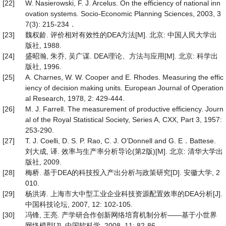
[22]
W. Nasierowski, F. J. Arcelus. On the efficiency of national inn
ovation systems. Socio-Economic Planning Sciences, 2003, 3
7(3): 215-234．
[23]
魏权龄. 评价相对有效性的DEA方法[M]. 北京: 中国人民大学出
版社, 1988.
[24]
盛昭瀚, 朱乔, 吴广谋. DEA理论、方法与应用[M]. 北京: 科学出
版社, 1996.
[25]
A. Charnes, W. W. Cooper and E. Rhodes. Measuring the effic
iency of decision making units. European Journal of Operation
al Research, 1978, 2: 429-444.
[26]
M. J. Farrell. The measurement of productive efficiency. Journ
al of the Royal Statistical Society, Series A, CXX, Part 3, 1957:
253-290.
[27]
T. J. Coelli, D. S. P. Rao, C. J. O’Donnell and G. E．Battese.
刘大成, 译. 效率与生产率分析导论(第2版)[M]. 北京: 清华大学出
版社, 2009.
[28]
梅桥. 基于DEA的科技投入产出分析与政策研究[D]. 安徽大学, 2
010.
[29]
杨洪涛. 上海市大中型工业企业科技资源配置效率的DEA分析[J].
中国科技论坛, 2007, 12: 102-105.
[30]
冯锋, 王亮. 产学研合作创新网络培育机制分析——基于小世界
网络模型[J]. 中国软科学, 2008, 11: 82-86.