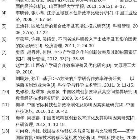
面的经验分析[J]. 山西财经大学学报, 2011, 30(12): 9- 17.
[4]
李晓钟, 张小蒂. 江浙区域技术创新效率比较分析[J]. 中国工业经
济, 2005, 7: 57-64.
[5]
王焕祥. 区域创新的复合效率及其增进模式研究[J]. 科研管理, 20
06, 27(5): 17-22.
[6]
李燕萍, 许颖, 吴绍棠. 不同省域科研投入产出效率及其影响因素
的实证研究[J]. 经济管理, 2011, 2: 24-30.
[7]
樊霞, 赵丹萍, 何悦. 企业产学研合作的创新效率及其影响因素研
究[J]. 科研管理, 2012, 33(2): 33-39.
[8]
赵世彦. 山西省产学研合作效率评价及优化研究[D]. 太原理工大
学, 2010.
[9]
刘民婷, 孙卫. 基于DEA方法的产学研合作效率评价研究——以
陕西省制造业为例[J]. 科学学与科学技术管理, 2011, 3: 11-15.
[10]
史修松, 赵曙东, 吴福象. 中国区域创新效率及其空间差异研究[J].
数量经济技术经济研究, 2009, 3: 45-55.
[11]
樊华. 中国省际科技创新效率演化及影响因素实证研究[J]. 中国
科技论坛, 2010, 12: 36-42.
[12]
樊华, 周德群. 中国省域科技创新效率演化及其影响因素研究[J].
科研管理, 2012, 1: 10-18.
[13]
司尚奇, 冯锋. 我国技术转移机构服务项目与比较研究——基于
国家首批76家技术转移示范机构的分析[J]. 中国科技论坛, 2009,