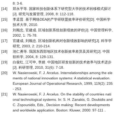
8: 3-6.
[14]
郑永平等. 国家科技创新体系下研究型大学的技术转移模式探讨
[J]. 研究与发展管理, 2008, 8: 112-118.
[15]
李孟晋. 基于网络DEA的产学研联盟效率评价研究[D]. 中国科学
技术大学, 2010.
[16]
刘顺忠, 官建成. 区域创新系统创新绩效的评价[J]. 中国管理科学,
2002, 1: 75-78.
[17]
官建成, 刘顺忠. 区域创新机构对创新绩效影响的研究[J]. 科学学
研究, 2003, 2: 210-214.
[18]
池仁勇等. 我国东西部地区技术创新效率差异及其研究[J]. 中国
软科学, 2004, 8: 128-131.
[19]
白俊红, 江可申, 李婧. 中国地区研发创新的技术效率与技术进步
[J]. 科研管理, 2010, 31(6): 7-18.
[20]
W. Nasierowski, F. J. Arcelus. Interrelationships among the ele
ments of national innovation systems: A statistical evaluation.
European Journal of Operational Research, 1999, 119(2): 235
- 253.
[21]
W. Nasierowski, F. J. Arcelus. On the stability of countries nati
onal technological systems. In: S. H. Zanakis, G. Doukidis and
C. Zopounidis, Eds., Decision making: Recent developments
and worldwide application. Boston: Kluwer, 2000: 97-111．