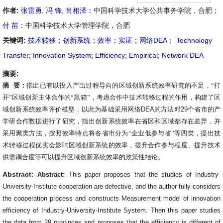
作者:
张雷勇
,
冯 锋
,
肖相泽
：中国科学技术大学公共事务学院，合肥；
付 苗
：中国科学技术大学管理学院，合肥
关键词:
技术转移
；
创新系统
；
效率
；
实证
；
网络DEA
；
Technology
Transfer; Innovation System; Efficiency; Empirical; Network DEA
摘要:
摘
要：
指出已有以投入产出过程导向的区域创新系统效率研究的不足，
“
打
开
”
区域创新主体合作的
“
黑箱
”
，考虑合作中技术转移过程的作用，构建了区
域创新系统效率评价模型，以此为基础采用网络
DEA
的方法对
29
个省市的产
学研合作数据进行了研究，指出创新系统效率在省区和区域都存在差异，并
采用聚类方法，按照效率特点将各省市分为
“
企业低参与省
”
等四类，提出技
术转移过程优劣会影响区域创新系统的效率，提升合作参与程度、提升技术
供需耦合度等可以提升区域创新系统效率的政策性结论。
Abstract:
Abstract:
This paper proposes that the studies of Industry-
University-Institute cooperation are defective, and the author fully considers
the cooperation process and constructs Measurement model of innovation
efficiency of Industry-University-Institute System. Then this paper studies
the data from 29 provinces and proposes that the efficiency is different of