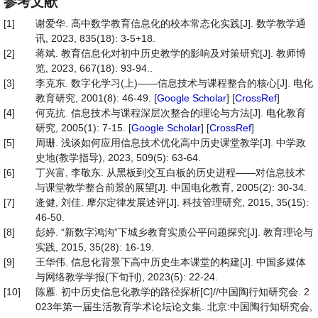
参考文献
[1]
谢爱华. 高中数学教育信息化的校本常态化实践[J]. 数学教学通
讯, 2023, 835(18): 3-5+18.
[2]
蒋斌. 教育信息化对初中历史教学的影响及对策研究[J]. 教师博
览, 2023, 667(18): 93-94..
[3]
李克东. 数字化学习(上)——信息技术与课程整合的核心[J]. 电化
教育研究, 2001(8): 46-49. [
Google Scholar
] [
CrossRef
]
[4]
何克抗. 信息技术与课程深层次整合的理论与方法[J]. 电化教育
研究, 2005(1): 7-15. [
Google Scholar
] [
CrossRef
]
[5]
周珊. 浅谈如何应用信息技术优化高中历史课堂教学[J]. 中学政
史地(教学指导), 2023, 509(5): 63-64.
[6]
丁兴富, 李敬东. 从黑板到交互白板的历史进程——对信息技术
与课堂教学整合前景的展望[J]. 中国电化教育, 2005(2): 30-34.
[7]
逄健, 刘佳. 摩尔定律发展述评[J]. 科技管理研究, 2015, 35(15):
46-50.
[8]
彭婷. “新数字鸿沟”下城乡教育实质公平问题探究[J]. 教育理论与
实践, 2015, 35(28): 16-19.
[9]
王华伟. 信息化背景下高中历史生本课堂的构建[J]. 中国多媒体
与网络教学学报(下旬刊), 2023(5): 22-24.
[10]
陈雁. 初中历史信息化教学的路径探析[C]//中国陶行知研究会. 2
023年第一届生活教育学术论坛论文集. 北京:中国陶行知研究会,