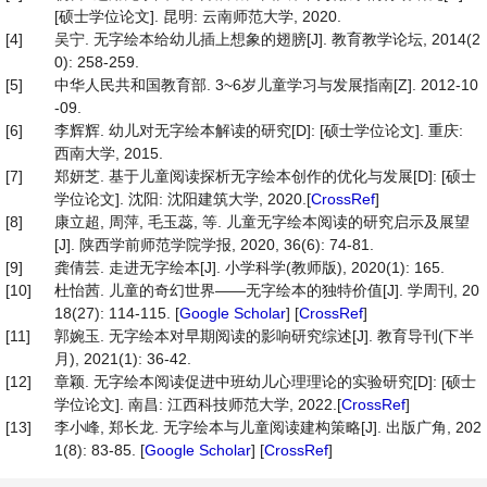
[硕士学位论文]. 昆明: 云南师范大学, 2020.
[4]
吴宁. 无字绘本给幼儿插上想象的翅膀[J]. 教育教学论坛, 2014(2
0): 258-259.
[5]
中华人民共和国教育部. 3~6岁儿童学习与发展指南[Z]. 2012-10
-09.
[6]
李辉辉. 幼儿对无字绘本解读的研究[D]: [硕士学位论文]. 重庆:
西南大学, 2015.
[7]
郑妍芝. 基于儿童阅读探析无字绘本创作的优化与发展[D]: [硕士
学位论文]. 沈阳: 沈阳建筑大学, 2020.[
CrossRef
]
[8]
康立超, 周萍, 毛玉蕊, 等. 儿童无字绘本阅读的研究启示及展望
[J]. 陕西学前师范学院学报, 2020, 36(6): 74-81.
[9]
龚倩芸. 走进无字绘本[J]. 小学科学(教师版), 2020(1): 165.
[10]
杜怡茜. 儿童的奇幻世界——无字绘本的独特价值[J]. 学周刊, 20
18(27): 114-115. [
Google Scholar
] [
CrossRef
]
[11]
郭婉玉. 无字绘本对早期阅读的影响研究综述[J]. 教育导刊(下半
月), 2021(1): 36-42.
[12]
章颖. 无字绘本阅读促进中班幼儿心理理论的实验研究[D]: [硕士
学位论文]. 南昌: 江西科技师范大学, 2022.[
CrossRef
]
[13]
李小峰, 郑长龙. 无字绘本与儿童阅读建构策略[J]. 出版广角, 202
1(8): 83-85. [
Google Scholar
] [
CrossRef
]