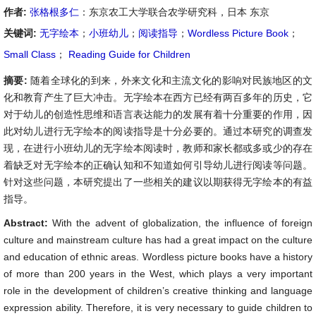
作者:
张格根多仁
：东京农工大学联合农学研究科，日本 东京
关键词:
无字绘本
；
小班幼儿
；
阅读指导
；
Wordless Picture Book
；
Small Class
；
Reading Guide for Children
摘要:
随着全球化的到来，外来文化和主流文化的影响对民族地区的文
化和教育产生了巨大冲击。无字绘本在西方已经有两百多年的历史，它
对于幼儿的创造性思维和语言表达能力的发展有着十分重要的作用，因
此对幼儿进行无字绘本的阅读指导是十分必要的。通过本研究的调查发
现，在进行小班幼儿的无字绘本阅读时，教师和家长都或多或少的存在
着缺乏对无字绘本的正确认知和不知道如何引导幼儿进行阅读等问题。
针对这些问题，本研究提出了一些相关的建议以期获得无字绘本的有益
指导。
Abstract:
With the advent of globalization, the influence of foreign
culture and mainstream culture has had a great impact on the culture
and education of ethnic areas. Wordless picture books have a history
of more than 200 years in the West, which plays a very important
role in the development of children’s creative thinking and language
expression ability. Therefore, it is very necessary to guide children to