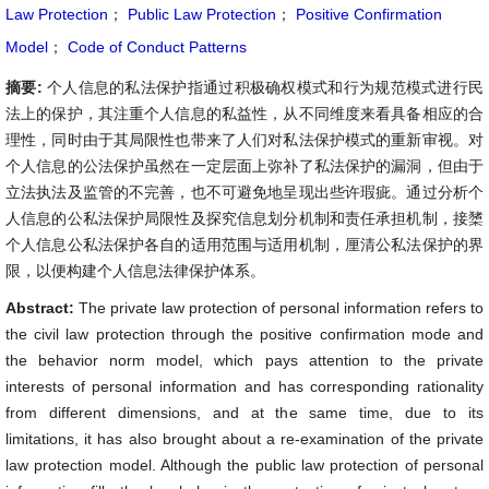
Law Protection
；
Public Law Protection
；
Positive Confirmation
Model
；
Code of Conduct Patterns
摘要:
个人信息的私法保护指通过积极确权模式和行为规范模式进行民
法上的保护，其注重个人信息的私益性，从不同维度来看具备相应的合
理性，同时由于其局限性也带来了人们对私法保护模式的重新审视。对
个人信息的公法保护虽然在一定层面上弥补了私法保护的漏洞，但由于
立法执法及监管的不完善，也不可避免地呈现出些许瑕疵。通过分析个
人信息的公私法保护局限性及探究信息划分机制和责任承担机制，接橥
个人信息公私法保护各自的适用范围与适用机制，厘清公私法保护的界
限，以便构建个人信息法律保护体系。
Abstract:
The private law protection of personal information refers to
the civil law protection through the positive confirmation mode and
the behavior norm model, which pays attention to the private
interests of personal information and has corresponding rationality
from different dimensions, and at the same time, due to its
limitations, it has also brought about a re-examination of the private
law protection model. Although the public law protection of personal