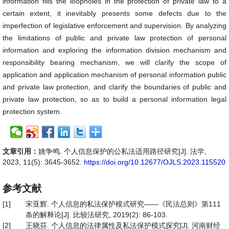
information fills the loopholes in the protection of private law to a
certain extent, it inevitably presents some defects due to the
imperfection of legislative enforcement and supervision. By analyzing
the limitations of public and private law protection of personal
information and exploring the information division mechanism and
responsibility bearing mechanism, we will clarify the scope of
application and application mechanism of personal information public
and private law protection, and clarify the boundaries of public and
private law protection, so as to build a personal information legal
protection system.
文章引用：
姚争鸣. 个人信息保护的公私法适用路径研究[J]. 法学,
2023, 11(5): 3645-3652.
https://doi.org/10.12677/OJLS.2023.115520
参考文献
[1]
宋亚辉. 个人信息的私法保护模式研究——《民法总则》第111
条的解释论[J]. 比较法研究, 2019(2): 86-103.
[2]
王晓芬. 个人信息的法律属性及私法保护模式探究[J]. 河南财经