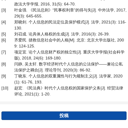
政法大学学报, 2016, 31(5): 64-70.
[3]
叶金强. 《民法总则》“民事权利章”的得与失[J]. 中外法学, 2017,
29(3): 645-655.
[4]
郑晓剑. 个人信息的民法定位及保护模式[J]. 法学, 2021(3): 116-
130.
[5]
刘召成. 论具体人格权的生成[J]. 法学, 2016(3): 26-39.
[6]
齐爱民. 拯救信息社会中的人格[M]. 北京: 北京大学出版社, 200
9: 124-125.
[7]
项定宜. 论个人信息财产权的独立性[J]. 重庆大学学报(社会科学
版), 2018, 24(6): 169-180.
[8]
闫静, 吴太轩. 数字经济时代个人信息的公法保护——兼论公私
法保护之耦合[J]. 理论导刊, 2020(3): 86-92.
[9]
丁晓东. 个人信息的双重属性与行为规制主义[J]. 法学家, 2020
(1): 61-76, 193.
[10]
赵宏. 《民法典》时代个人信息权的国家保护义务[J]. 经贸法律
评论, 2021(1): 1-20.
投稿