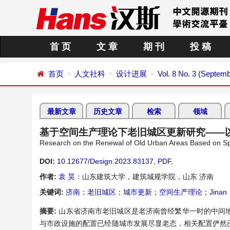
首 页
文 章
期 刊
投 稿
首页
人文社科
设计进展
Vol. 8 No. 3 (Septem
最新文章
历史文章
检索
领域
基于空间生产理论下老旧城区更新研究——
Research on the Renewal of Old Urban Areas Based on Sp
DOI:
10.12677/Design.2023.83137
,
PDF
,
作者:
袁 昊
：山东建筑大学，建筑城规学院，山东 济南
关键词:
济南
；
老旧城区
；
城市更新
；
空间生产理论
；
Jinan
摘要:
山东省济南市老旧城区是老济南曾经繁华一时的中间
与市政设施的配置已经随城市发展尽显老态，相关配置俨然