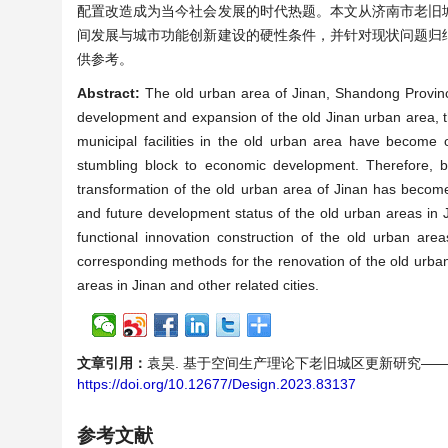
配置改造成为当今社会发展的时代热题。本文从济南市老旧
间发展与城市功能创新建设的硬性条件，并针对现状问题归
供参考。
Abstract:
The old urban area of Jinan, Shandong Provinc
development and expansion of the old Jinan urban area, t
municipal facilities in the old urban area have become 
stumbling block to economic development. Therefore, bas
transformation of the old urban area of Jinan has become 
and future development status of the old urban areas in J
functional innovation construction of the old urban are
corresponding methods for the renovation of the old urba
areas in Jinan and other related cities.
文章引用：
袁昊. 基于空间生产理论下老旧城区更新研究——以济南市为例[
https://doi.org/10.12677/Design.2023.83137
参考文献