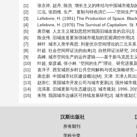
[1]
张京祥, 赵丹, 陈浩. 增长主义的终结与中国城市规划的转型[J]
[2]
江泓, 张四维. 生产、复制与特色消亡——“空间生产”视角下的
[3]
Lefebvre, H. (1991) The Production of Space. Black
[4]
Lefebvre, H. (1976) The Survival of Capitalism. St.
[5]
唐历敏. 人文主义规划思想对我国旧城改造的启示[J]. 城市规划
[6]
陈业伟. 旧城改造要加强城市规划的宏观调控作用[J]. 城市规划汇
[7]
林叶. 城市人类学再思: 列斐伏尔空间理论的三元关系、空间视
[8]
叶超. 社会空间辩证法的由来[J]. 自然辩证法研究, 2012, 2
[9]
高峰. 城市空间生产的运作逻辑——基于新马克思主义空间理论的
[10]
叶超, 柴彦威, 张小林. “空间的生产”理论、研究进展及其对中国
[11]
袁洋子. 西安城郊乡村公共空间解构与优化策略研究——基于
[12]
唐忠新. 中国城市社区建设概论[M]. 天津: 天津人民出版社
[13]
赵崇仁. 英国城市开发公司与城市更新[J]. 国外城市规划, 201
[14]
沈清基. 旧城更新与生态建设[J]. 城市规划, 1996, 20(5):
[15]
朱翔. 我国城市边缘区可持续发展研究[J]. 城市规划汇刊, 200
汉斯出版社
所有期刊
学科分类