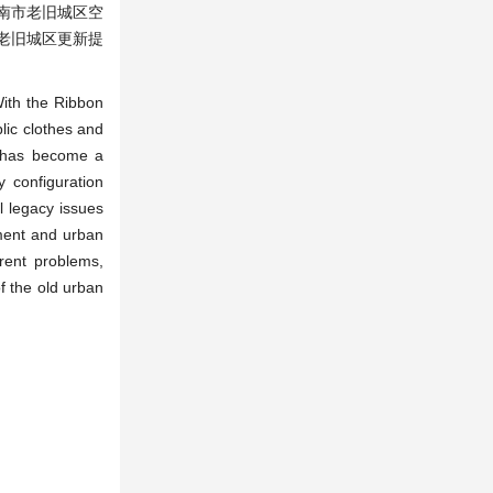
南市老旧城区空
老旧城区更新提
With the Ribbon
lic clothes and
on has become a
y configuration
l legacy issues
pment and urban
rrent problems,
f the old urban