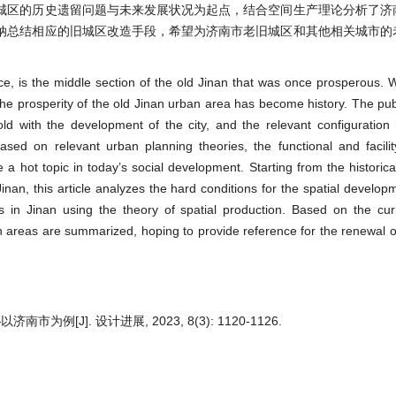
城区的历史遗留问题与未来发展状况为起点，结合空间生产理论分析了济
纳总结相应的旧城区改造手段，希望为济南市老旧城区和其他相关城市的
e, is the middle section of the old Jinan that was once prosperous. 
he prosperity of the old Jinan urban area has become history. The pub
old with the development of the city, and the relevant configurati
ed on relevant urban planning theories, the functional and facilit
a hot topic in today’s social development. Starting from the historica
inan, this article analyzes the hard conditions for the spatial develo
as in Jinan using the theory of spatial production. Based on the cu
n areas are summarized, hoping to provide reference for the renewal o
J]. 设计进展, 2023, 8(3): 1120-1126.