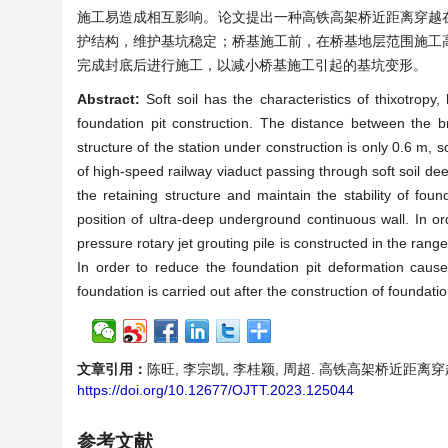
施工易造成相互影响。论文提出一种高铁高架桥近距离穿越
护结构，维护基坑稳定；桥基施工前，在桥基地层范围施工
完成封底后进行施工，以减小桥基施工引起的基坑变形。
Abstract:
Soft soil has the characteristics of thixotropy,
foundation pit construction. The distance between the br
structure of the station under construction is only 0.6 m, 
of high-speed railway viaduct passing through soft soil dee
the retaining structure and maintain the stability of found
position of ultra-deep underground continuous wall. In or
pressure rotary jet grouting pile is constructed in the ran
In order to reduce the foundation pit deformation cause
foundation is carried out after the construction of foundati
文章引用：
陈旺, 李宗凯, 李桂颖, 周超. 高铁高架桥近距离穿越在建
https://doi.org/10.12677/OJTT.2023.125044
参考文献