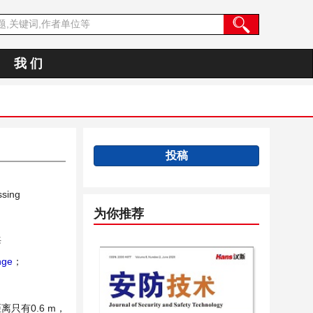
我 们
投稿
ssing
为你推荐
海
nge
；
有0.6 m，