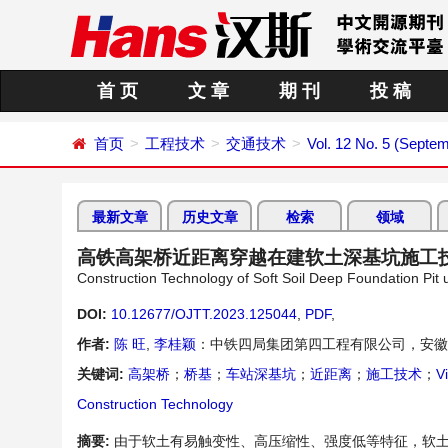
首 页
文 章
期 刊
投 稿
首页
工程技术
交通技术
Vol. 12 No. 5 (Septe
最新文章
历史文章
检索
领域
高铁高架桥近距离穿越在建软土深基坑施工
Construction Technology of Soft Soil Deep Foundation Pit
DOI:
10.12677/OJTT.2023.125044
,
PDF
,
作者:
陈 旺
,
李桂颖
：中铁四局集团第四工程有限公司，安徽
关键词:
高架桥
；
桥基
；
车站深基坑
；
近距离
；
施工技术
；
V
Construction Technology
摘要:
由于软土有易触变性、高压缩性、强度低等特征，软土