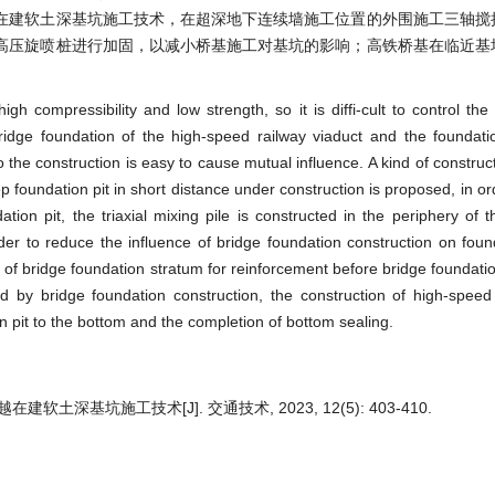
在建软土深基坑施工技术，在超深地下连续墙施工位置的外围施工三轴搅
高压旋喷桩进行加固，以减小桥基施工对基坑的影响；高铁桥基在临近基
 high compressibility and low strength, so it is diffi-cult to control th
idge foundation of the high-speed railway viaduct and the foundatio
so the construction is easy to cause mutual influence. A kind of constru
p foundation pit in short distance under construction is proposed, in or
ation pit, the triaxial mixing pile is constructed in the periphery of 
der to reduce the influence of bridge foundation construction on found
ge of bridge foundation stratum for reinforcement before bridge foundati
d by bridge foundation construction, the construction of high-speed
on pit to the bottom and the completion of bottom sealing.
软土深基坑施工技术[J]. 交通技术, 2023, 12(5): 403-410.