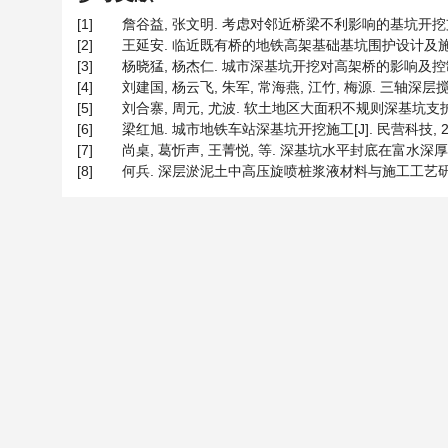
[1]
詹谷益, 张文明. 考虑对邻近桥梁不利影响的基坑开挖支护设计[J]
[2]
王延安. 临近既有桥的地铁高架基础基坑围护设计及施工[J]. 企
[3]
杨晓猛, 杨杰仁. 城市深基坑开挖对高架桥的影响及控制分析[J]
[4]
刘建国, 杨云飞, 朱军, 常海燕, 江竹, 梅源. 三轴深层搅拌
[5]
刘合寨, 周元, 尤波. 软土地区大面积不规则深基坑支护设计实践
[6]
梁红旭. 城市地铁车站深基坑开挖施工[J]. 民营科技, 2009(
[7]
尚桌, 葛忻声, 王菁悦, 等. 深基坑水平封底在富水深厚砂层的加
[8]
何兵. 深层淤泥土中高压旋喷桩浆液材料与施工工艺研究[J]. 四