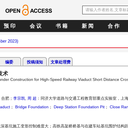
预 印
会 议
书 籍
新 闻
合 作
mber 2023)
编委
投稿须知
文章处理费
技术
 under Construction for High-Speed Railway Viaduct Short Distance Cro
 合肥；
李宗凯
,
周 超
：同济大学道路与交通工程教育部重点实验室，上
iaduct
；
Bridge Foundation
；
Deep Station Foundation Pit
；
Close Ra
深基坑施工变形控制难度大；高铁高架桥桥基与在建车站基坑围护结构距离只