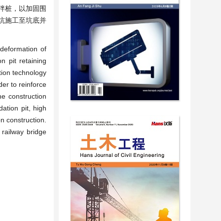
拌桩，以加固围
坑施工至坑底并
e deformation of
n pit retaining
ction technology
der to reinforce
the construction
ation pit, high
on construction.
 railway bridge