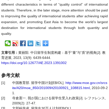
different characteristics in terms of “quality control” of international
students. Therefore, in the later stage, more attention should be paid
to improving the quality of international students after achieving rapid
expansion, and promoting East Asia to become the world’s largest
destination for international students through both quantity and
quality.
文章引用：
黄丽阳. 中日留学生制度构建：基于“量”与“质”的视角[J]. 教
育进展, 2023, 13(9): 6439-6444.
https://doi.org/10.12677/AE.2023.1391002
参考文献
[1]
中国教育部. 留学中国计划[EB/OL].
http://www.moe.gov.cn/srcs
ite/A20/moe_850/201009/t20100921_108815.html
, 2010-09-2
1.
[2]
寺倉憲一. 我が国における留学生受入れ政策[J]. レファレンス,
2009(2): 27-47.
[3]
文部科学省. 留学生30万人计划[EB/OL].