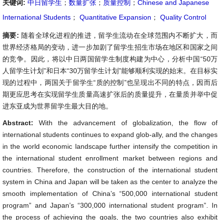
关键词:
中日留学生
；
数量扩张
；
质量控制
；
Chinese and Japanese
International Students
；
Quantitative Expansion
；
Quality Control
摘要:
随着全球化进程的推进，留学生流动在全球范围内不断扩大，而
世界经济格局的变动，进一步加剧了留学生招生市场在地区和国家之间
的竞争。因此，将以中日两国留学生制度构建为中心，分析中国“50万
人留学生计划”和日本“30万留学生计划”能够顺利实现的始末。在目标实
现的过程中，两国关于留学生“质的控制”也呈现出不同的特点，因而后
期更应思考在实现留学生质量高速扩张后的质量提升，在量质并举中促
进东亚成为世界留学生最大目的地。
Abstract:
With the advancement of globalization, the flow of
international students continues to expand glob-ally, and the changes
in the world economic landscape further intensify the competition in
the international student enrollment market between regions and
countries. Therefore, the construction of the international student
system in China and Japan will be taken as the center to analyze the
smooth implementation of China’s “500,000 international student
program” and Japan’s “300,000 international student program”. In
the process of achieving the goals, the two countries also exhibit