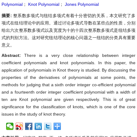
Polynomial
；
Knot Polynomial
；
Jones Polynomial
摘要:
整系数多项式与纽结多项式有着十分密切的关系，本文研究了多
项式在纽结理论中的应用。通过讨论多项式导数在某些点的性质，分别
给出六次整系数多项式以及宽度为十的十四次整系数多项式是纽结多项
式的判别方法。这对研究纽结理论的核心问题之一纽结的分类具有重要
意义。
Abstract:
There is a very close relationship between integer
coefficient polynomials and knot polynomials. In this paper, the
application of polynomials in Knot theory is studied. By discussing the
properties of the derivatives of polynomials at some points, the
methods for judging that a sixth order integer co-efficient polynomial
and a fourteenth order integer coefficient polynomial with a width of
ten are Knot polynomial are given respectively. This is of great
significance for the classification of knots, which is one of the core
issues in the study of knot theory.