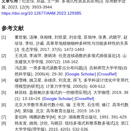
文章引用：
纪宏佳, 郑蕊, 王一婷. 多项式性质及其应用[J]. 应用数学进
展, 2023, 12(9): 3933-3944.
https://doi.org/10.12677/AAM.2023.129385
参考文献
[1]
董世魁, 汤琳, 张相锋, 刘世梁, 刘全儒, 苏旭坤, 张勇, 武晓宇, 赵
珍珍, 李钰, 沙威. 高寒草地植物物种多样性与功能多样性的关系
[J]. 生态学报, 2017, 37(5): 1472-1483.
[2]
王兆清, 李淑萍, 唐炳涛. 任意连续函数的多项式插值逼近[J]. 山
东建筑大学学报, 2007(2): 158-162.
[3]
冯志新. 一类多项式函数零点分布问题[J]. 吉林师范大学学报(自
然科学版), 2006(4): 29-30. [
Google Scholar
] [
CrossRef
]
[4]
穆雪峰, 姚卫星, 余雄庆, 刘克龙, 薛飞. 多学科设计优化中常用代
理模型的研究[J]. 计算力学学报, 2005(5): 608-612.
[5]
林琼桂. 盖根鲍尔多项式的一些物理应用[J]. 大学物理, 2019, 38
(1): 13-16+24. [
Google Scholar
] [
CrossRef
]
[6]
北京大学数学系前代数小组, 编. 王萼芳, 石生明, 修订. 高等代数
[M]. 第5版. 北京: 高等教育出版社, 2019: 18-19.
[7]
姜伯驹. 绳圈的数学[M]. 长沙: 湖南教育出版社, 1991: 391-429.
[8]
韩友发, 姚尧, 沙欣, 马晓莎. 纽结多项式和整系数多项式[J]. 浙江
大学学报(理学版), 2015, 42(5): 532-536.