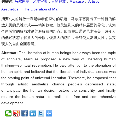
关键词:
马尔库塞
；
艺术审美
；
人的解放
；
Marcuse
；
Artistic
Aesthetics
；
The Liberation of Man
摘要:
人的解放一直是学者们探讨的话题，马尔库塞提出了一种新的解
放人类的思维方式——精神救赎。他关注到人的精神层面的异化，认为
个体感官的解放才是普遍解放的起点。因而提出通过艺术审美，改变人
的低迷状态；解放人的爱欲，恢复人的感性，最终使人复归人性，以实
现人的自由全面发展。
Abstract:
The liberation of human beings has always been the topic
of scholars, Marcuse proposed a new way of liberating human
thinking—spiritual redemption. He paid attention to the alienation of
human spirit, and believed that the liberation of individual senses was
the starting point of universal liberation. Therefore, he proposed that
through artistic aesthetics change people’s depressed state;
emancipate the human desire, restore the sensibility, and finally
restore the human nature to realize the free and comprehensive
development.