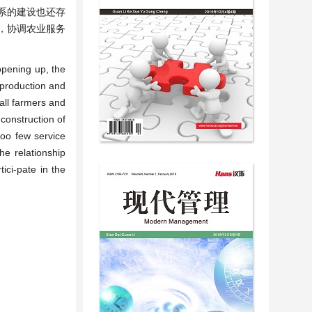
系的建设也还存
，协调农业服务
opening up, the
 production and
all farmers and
construction of
too few service
he relationship
ici-pate in the