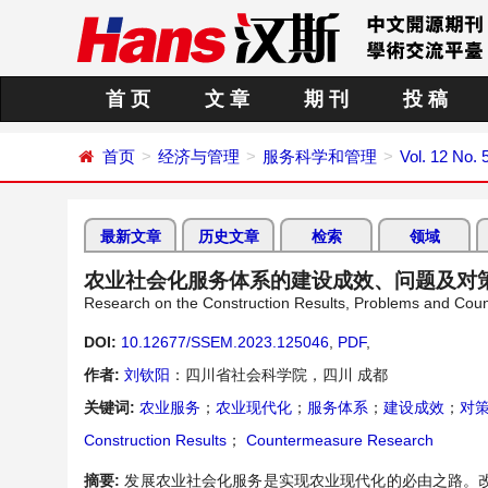
首 页
文 章
期 刊
投 稿
首页
经济与管理
服务科学和管理
Vol. 12 No.
最新文章
历史文章
检索
领域
农业社会化服务体系的建设成效、问题及对
Research on the Construction Results, Problems and Count
DOI:
10.12677/SSEM.2023.125046
,
PDF
,
作者:
刘钦阳
：四川省社会科学院，四川 成都
关键词:
农业服务
；
农业现代化
；
服务体系
；
建设成效
；
对
Construction Results
；
Countermeasure Research
摘要:
发展农业社会化服务是实现农业现代化的必由之路。