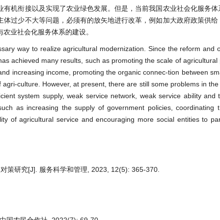
业有机衔接以及实现了农业绿色发展。但是，当前我国农业社会化服务体
主体过少不大等问题，必须有的放矢地进行改革，例如加大政府政策供给
与农业社会化服务体系的建设。
essary way to realize agricultural modernization. Since the reform and 
a has achieved many results, such as promoting the scale of agricultural
 and increasing income, promoting the organic connec-tion between sm
agri-culture. However, at present, there are still some problems in the 
ficient system supply, weak service network, weak service ability and 
 such as increasing the supply of government policies, coordinating t
ity of agricultural service and encouraging more social entities to part
]. 服务科学和管理, 2023, 12(5): 365-370.