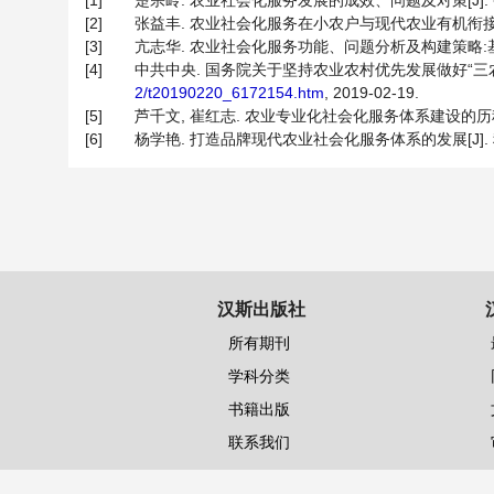
[1]
楚宗岭. 农业社会化服务发展的成效、问题及对策[J]. 中国农
[2]
张益丰. 农业社会化服务在小农户与现代农业有机衔接中的关键作
[3]
亢志华. 农业社会化服务功能、问题分析及构建策略:基于农民增收
[4]
中共中央. 国务院关于坚持农业农村优先发展做好“三农”
2/t20190220_6172154.htm
, 2019-02-19.
[5]
芦千文, 崔红志. 农业专业化社会化服务体系建设的历程、问题和
[6]
杨学艳. 打造品牌现代农业社会化服务体系的发展[J]. 科技资讯, 
汉斯出版社
所有期刊
学科分类
书籍出版
联系我们