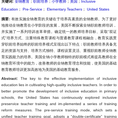
关键词:
全纳教育
；
职前培养
；
小学教师
；
美国
；
Inclusive
Education
；
Pre-Service
；
Elementary Teachers
；
United States
摘要:
有效实施全纳教育的关键在于培养高素质的全纳教师。为了更好
地推动全纳教育在小学阶段的发展，美国不断探索全纳职前教师培训，
并实施了一系列培训改革举措。确定统一的教师培养目标、采取“双证
式”培养方式、注重特殊教育课程与普通教育课程相融合，教育实践贯
穿职前培养始终的职前培养模式呈现出以下特点：职前教师培养具备充
足的资源与支持、培养方式独特、课程设置灵活、重视职前教师全纳教
育实践能力的培养。美国全纳小学教师独特的职前模式将提高教师在全
纳教育环境中的能力，改善教师的全纳教育理念和技能，使美国的基础
教育教师培训更加高效地为美国的基础教育服务。
Abstract:
The key to the effective implementation of inclusive
education lies in cultivating high-quality inclusive teachers. In order to
better promote the development of inclusive education in primary
schools, the United States has continuously explored inclusive
preservice teacher training and im-plemented a series of training
reform measures. The pre-service training mode, which sets a
unified teacher training goal, adopts a “double-certificate” training