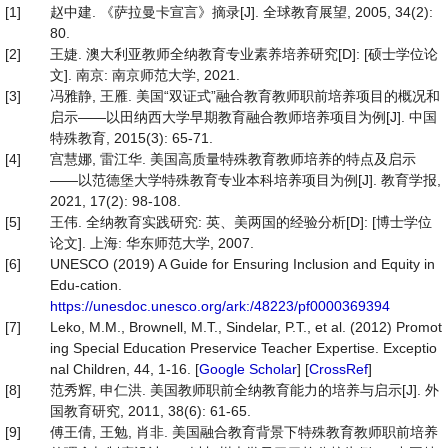
[1]
赵中建. 《萨拉曼卡宣言》摘录[J]. 全球教育展望, 2005, 34(2):
80.
[2]
王婕. 澳大利亚教师全纳教育专业素养培养研究[D]: [硕士学位论
文]. 南京: 南京师范大学, 2021.
[3]
冯雅静, 王雁. 美国“双证式”融合教育教师职前培养项目的概况和
启示——以田纳西大学早期教育融合教师培养项目为例[J]. 中国
特殊教育, 2015(3): 65-71.
[4]
宫慧娜, 雷江华. 美国高质量特殊教育教师培养的特点及启示
——以范德堡大学特殊教育专业本科培养项目为例[J]. 教育学报,
2021, 17(2): 98-108.
[5]
王伟. 全纳教育实践研究: 英、美两国的经验分析[D]: [博士学位
论文]. 上海: 华东师范大学, 2007.
[6]
UNESCO (2019) A Guide for Ensuring Inclusion and Equity in
Edu-cation.
https://unesdoc.unesco.org/ark:/48223/pf0000369394
[7]
Leko, M.M., Brownell, M.T., Sindelar, P.T., et al. (2012) Promot
ing Special Education Preservice Teacher Expertise. Exceptio
nal Children, 44, 1-16. [
Google Scholar
] [
CrossRef
]
[8]
范秀辉, 申仁洪. 美国教师职前全纳教育能力的培养与启示[J]. 外
国教育研究, 2011, 38(6): 61-65.
[9]
傅王倩, 王勉, 肖非. 美国融合教育背景下特殊教育教师职前培养