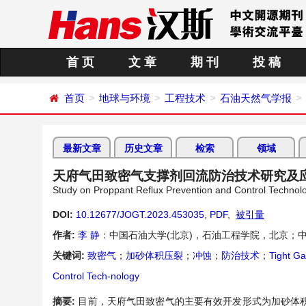
首 页
文 章
期 刊
投 稿
首页
地球与环境
工程技术
石油天然气学报
最新文章
历史文章
检索
领域
天府气田致密气支撑剂回流防治技术研究及
Study on Proppant Reflux Prevention and Control Technolog
DOI:
10.12677/JOGT.2023.453035
,
PDF
,
被引量
作者:
李 静
：中国石油大学(北京)，石油工程学院，北京；
关键词:
致密气
；
加砂体积压裂
；
冲蚀
；
防治技术
；
Tight G
Control Tech-nology
摘要:
目前，天府气田致密气的主要有效开发形式为加砂体