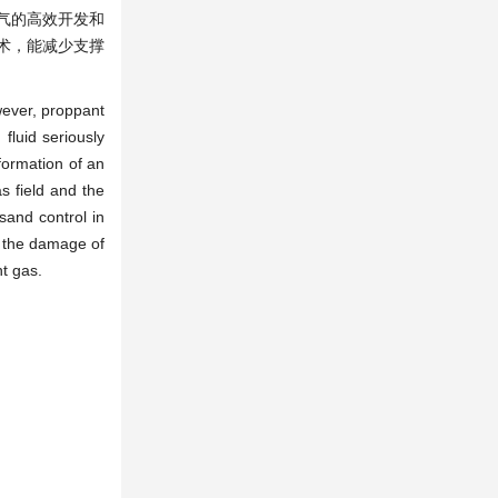
气的高效开发和
术，能减少支撑
wever, proppant
fluid seriously
formation of an
as field and the
sand control in
e the damage of
ht gas.