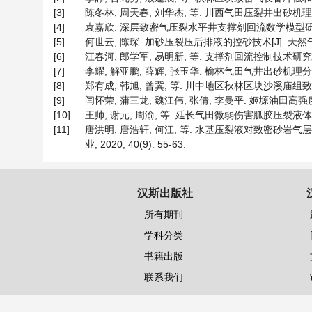
[3]
陈冬林, 周天春, 刘华杰, 等. 川西气田压裂井出砂机理及防砂技术
[4]
袁嘉欣. 深层致密气压裂水平井支撑剂回流数学模型研究及应用
[5]
何世云, 陈琛. 加砂压裂压后排液的控砂技术[J]. 天然气工业, 2
[6]
江春河, 郎学军, 易明新, 等. 支撑剂回流控制技术研究与应用[J]
[7]
李耀, 解亚鹏, 薛辉, 张玉华. 榆林气田气井出砂机理分析及合理
[8]
郑有成, 韩旭, 曾冀, 等. 川中地区秋林区块沙溪庙组致密砂
[9]
闫怀荣, 蒲三龙, 魏江伟, 张倩, 李曼平. 姬塬油田高强度压裂
[10]
王帅, 谢元, 周渝, 等. 延长气田微弱伤害胍胶压裂液体系的研究
[11]
唐洪明, 唐浩轩, 何江, 等. 水基压裂液对致密砂岩气层
业, 2020, 40(9): 55-63.
汉斯出版社
所有期刊
学科分类
书籍出版
联系我们