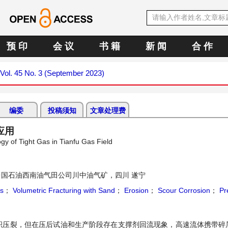
预 印
会 议
书 籍
新 闻
合 作
Vol. 45 No. 3 (September 2023)
编委
投稿须知
文章处理费
应用
y of Tight Gas in Tianfu Gas Field
中国石油西南油气田公司川中油气矿，四川 遂宁
as
；
Volumetric Fracturing with Sand
；
Erosion
；
Scour Corrosion
；
Pr
积压裂，但在压后试油和生产阶段存在支撑剂回流现象，高速流体携带碎