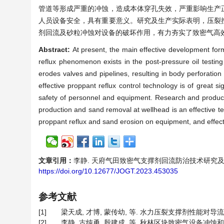
管道等形成严重的冲蚀，造成本体穿孔失效，严重影响生产
人员设备安全，具有重要意义。研究及生产实际表明，压裂
剂回流及砂粒冲蚀对设备的破坏作用，有力夯实了致密气高
Abstract:
At present, the main effective development form 
reflux phenomenon exists in the post-pressure oil testing
erodes valves and pipelines, resulting in body perforation
effective proppant reflux control technology is of great si
safety of personnel and equipment. Research and productio
production and sand removal at wellhead is an effective t
proppant reflux and sand erosion on equipment, and effectiv
文章引用：
李静. 天府气田致密气支撑剂回流防治技术研究及应用[J]. 
https://doi.org/10.12677/JOGT.2023.453035
参考文献
[1]
梁天成, 才博, 蒙传幼, 等. 水力压裂支撑剂性能对导流能力的影响
[2]
李静, 古纯勇, 殷建成, 等. 秋林区块致密气设备冲蚀和除砂工艺