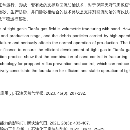
正常运行。形成一套有效的支撑剂回流防治技术，对于保障天府气田致密
控砂、生产防砂、井口除砂相结合的技术路线是支撑剂回流防治的有效技
效平稳运行基础。
of tight gasin Tianfu gas field is volumetric frac-turing with sand. Ho
 and production stage, and the debris particles carried by high-speed 
 failure and seriously affects the normal operation of pro-duction. The 
gnificance to ensure the efficient development of tight gas in Tianfu g
n practice show that the combination of sand control in fractur-ing, 
echnology for proppant reflux prevention and control, which can reduc
ely consolidate the foundation for efficient and stable operation of tig
石油天然气学报, 2023, 45(3): 287-292.
[J]. 断块油气田, 2021, 28(3): 403-407.
分析[J]. 石油化工腐蚀与防护, 2022, 39(4): 25-29.