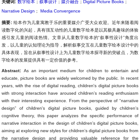
关键词:
数字绘本
；
叙事设计
；
媒介融合
；
Digital Picture Books
；
Narrative Design
；
Media Convergence
摘要:
绘本作为儿童寓教于乐的重要媒介广受大众欢迎。近年来随着阅
读数字化的兴起，具有强互动性的儿童数字绘本是以其极具趣味的体验
感引发儿童的阅读热情。文章从儿童数字绘本的“叙事性设计”角度出
发，以儿童的认知理论为指导，解析叙事交互在儿童数字绘本设计中的
具体表现，旨在从叙事性设计上为儿童数字绘本探寻新的突破点，为数
字绘本的发展提供具有一定价值的参考。
Abstract:
As an important medium for children to entertain and
educate, picture books are widely welcomed by the public. In recent
years, with the rise of digital reading, children's digital picture books
with strong interaction have aroused children’s reading enthusiasm
with their interesting experience. From the perspective of “narrative
design” of children's digital picture books, guided by children’s
cognitive theory, this paper analyzes the specific performance of
narrative interaction in the design of children’s digital picture books,
aiming at exploring new styles for children’s digital picture books from
the narrative design and providing valuable reference for the