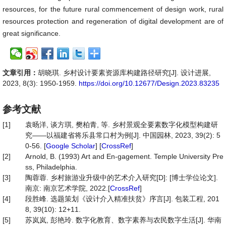
resources, for the future rural commencement of design work, rural
resources protection and regeneration of digital development are of
great significance.
文章引用：
胡晓琪. 乡村设计要素资源库构建路径研究[J]. 设计进展,
2023, 8(3): 1950-1959.
https://doi.org/10.12677/Design.2023.83235
参考文献
[1]
袁旸洋, 谈方琪, 樊柏青, 等. 乡村景观全要素数字化模型构建研
究——以福建省将乐县常口村为例[J]. 中国园林, 2023, 39(2): 5
0-56. [
Google Scholar
] [
CrossRef
]
[2]
Arnold, B. (1993) Art and En-gagement. Temple University Pre
ss, Philadelphia.
[3]
陶蓉蓉. 乡村旅游业升级中的艺术介入研究[D]: [博士学位论文].
南京: 南京艺术学院, 2022.[
CrossRef
]
[4]
段胜峰. 选题策划《设计介入精准扶贫》序言[J]. 包装工程, 201
8, 39(10): 12+11.
[5]
苏岚岚, 彭艳玲. 数字化教育、数字素养与农民数字生活[J]. 华南