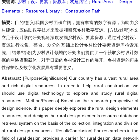
关键词:
乡村
；
设计要素
；
资源库
；
构建路径
；
Rural Area
；
Design
Elements
；
Resource Library
；
Construction Path
摘要:
[目的/意义]我国乡村面积广阔，拥有丰富的数字资源，为助力乡
村建设，应借助数字技术来发掘和研究乡村数字资源。[方法/过程]本文
立足于设计学的研究视角深度发掘乡村设计要素资源，通过对乡村设计
资源进行收集、整合、划分的基础上设计乡村设计要素资源库检索系
统。[结果/结论]为乡村设计领域的研究者们提供了一个获取乡村设计数
据的网络资源载体，对于日后的乡村设计工作的展开、乡村资源的再生
性保护以及数字化发展具有重要意义。
Abstract:
[Purpose/Significance] Our country has a vast rural area
and rich digital resources. In order to help rural construction, we
should use digital technology to explore and study rural digital
resources. [Method/Process] Based on the research perspective of
design science, this paper deeply explores the rural design elements
resources, and designs the rural design elements resource database
retrieval system on the basis of the collection, integration and division
of rural design resources. [Result/Conclusion] For researchers in the
field of rural design provides a carrier for rural design data network