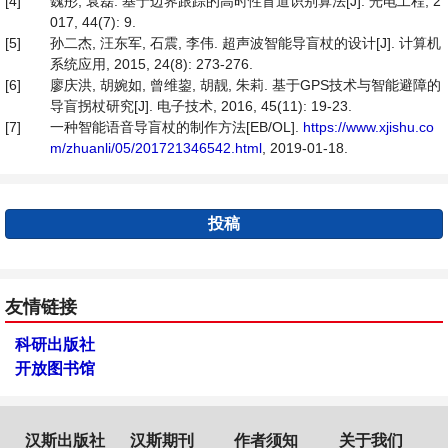
[4]
魏彤, 袁磊. 基于边界跟踪的高时性盲道识别算法[J]. 光电工程, 2
017, 44(7): 9.
[5]
孙二杰, 汪东军, 石震, 李伟. 超声波智能导盲杖的设计[J]. 计算机
系统应用, 2015, 24(8): 273-276.
[6]
廖庆洪, 胡婉如, 曾维鋆, 胡靓, 朱莉. 基于GPS技术与智能避障的
导盲拐杖研究[J]. 电子技术, 2016, 45(11): 19-23.
[7]
一种智能语音导盲杖的制作方法[EB/OL].
https://www.xjishu.co
m/zhuanli/05/201721346542.html
, 2019-01-18.
投稿
友情链接
科研出版社
开放图书馆
汉斯出版社
汉斯期刊
作者须知
关于我们