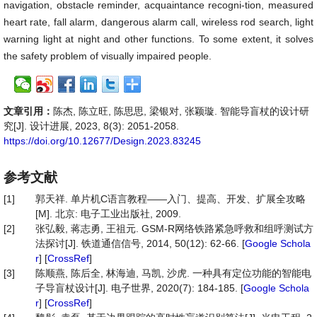
navigation, obstacle reminder, acquaintance recogni-tion, measured
heart rate, fall alarm, dangerous alarm call, wireless rod search, light
warning light at night and other functions. To some extent, it solves
the safety problem of visually impaired people.
文章引用：
陈杰, 陈立旺, 陈思思, 梁银对, 张颖璇. 智能导盲杖的设计研
究[J]. 设计进展, 2023, 8(3): 2051-2058.
https://doi.org/10.12677/Design.2023.83245
参考文献
[1]
郭天祥. 单片机C语言教程——入门、提高、开发、扩展全攻略
[M]. 北京: 电子工业出版社, 2009.
[2]
张弘毅, 蒋志勇, 王祖元. GSM-R网络铁路紧急呼救和组呼测试方
法探讨[J]. 铁道通信信号, 2014, 50(12): 62-66. [
Google Schola
r
] [
CrossRef
]
[3]
陈顺燕, 陈后全, 林海迪, 马凯, 沙虎. 一种具有定位功能的智能电
子导盲杖设计[J]. 电子世界, 2020(7): 184-185. [
Google Schola
r
] [
CrossRef
]