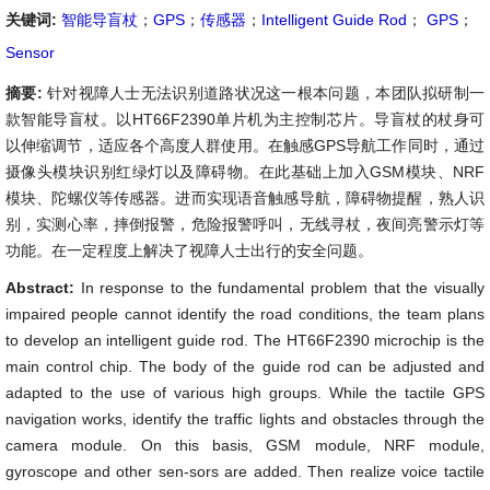
关键词:
智能导盲杖
；
GPS
；
传感器
；
Intelligent Guide Rod
；
GPS
；
Sensor
摘要:
针对视障人士无法识别道路状况这一根本问题，本团队拟研制一
款智能导盲杖。以HT66F2390单片机为主控制芯片。导盲杖的杖身可
以伸缩调节，适应各个高度人群使用。在触感GPS导航工作同时，通过
摄像头模块识别红绿灯以及障碍物。在此基础上加入GSM模块、NRF
模块、陀螺仪等传感器。进而实现语音触感导航，障碍物提醒，熟人识
别，实测心率，摔倒报警，危险报警呼叫，无线寻杖，夜间亮警示灯等
功能。在一定程度上解决了视障人士出行的安全问题。
Abstract:
In response to the fundamental problem that the visually
impaired people cannot identify the road conditions, the team plans
to develop an intelligent guide rod. The HT66F2390 microchip is the
main control chip. The body of the guide rod can be adjusted and
adapted to the use of various high groups. While the tactile GPS
navigation works, identify the traffic lights and obstacles through the
camera module. On this basis, GSM module, NRF module,
gyroscope and other sen-sors are added. Then realize voice tactile