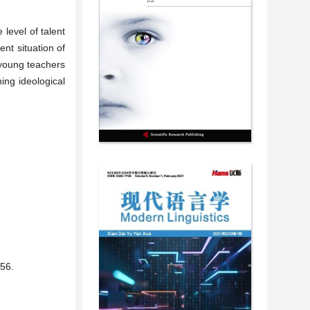
level of talent
ent situation of
f young teachers
ing ideological
6.