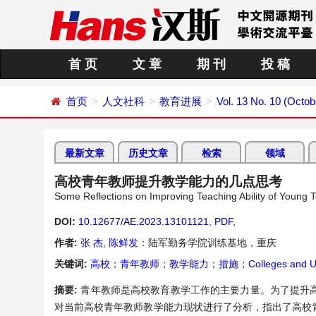
首 页
文 章
期 刊
投 稿
首页
人文社科
教育进展
Vol. 13 No. 10 (Octob
最新文章
历史文章
检索
领域
高校青年教师提升教学能力的几点思考
Some Reflections on Improving Teaching Ability of Young T
DOI:
10.12677/AE.2023.13101121
,
PDF
,
作者:
张 杰
,
陈鲜发
：陆军勤务学院训练基地，重庆
关键词:
高校
；
青年教师
；
教学能力
；
措施
；
Colleges and Un
摘要:
青年教师是高校教育教学工作的主要力量。为了提升
对当前高校青年教师教学能力现状进行了分析，指出了高校