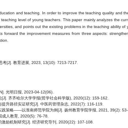
ucation and teaching. In order to improve the teaching quality and the 
nd teaching level of young teachers. This paper mainly analyzes the curr
ersities, and points out the existing problems in the teaching ability o
puts forward the improvement measures from three aspects: strengthen
tion.
教育进展, 2023, 13(10): 7213-7217.
日报, 2023-04-12(06).
 齐齐哈尔大学学报(哲学社会科学版), 2020(12): 159-162.
径实证研究[J]. 中医药管理杂志, 2022(7): 116-119.
——以淮南师范学院为例[J]. 扬州教育学院学报, 2021, 39(2): 53-5
育, 2020(5): 76-78.
研究[J]. 经济研究导刊, 2020(22): 107-108.