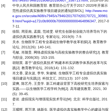
8/s7945/s7946/201806/t20180607_338713.html
, 2018-05-30.
[4]
中华人民共和国教育部. 教育部办公厅关于2017-2020年开展示
范性虚拟仿真实验教学项目建设的通知[EB/OL].
http://www.mo
e.gov.cn/srcsite/A08/s7945/s7946/201707/t20170721_30981
9.html?eqid=a172c0b9000b70000000000464896347
, 2017-0
7-11.
[5]
徐阳, 周亚南, 孟圆, 范靖雯. 研究生创新创业能力培养导向下的
虚拟仿真实践教学[J]. 专家论坛, 2019(9): 7-9.
[6]
关水. 生物医学工程专业基础生物学教学改革初探[J]. 教育教学
论坛, 2012(26): 140-141.
[7]
毛敏, 肖随贵. 网络虚拟实验与高校实验教学的整合研究[J]. 教育
与职业, 2008(30): 153-155.
[8]
胡朝英. 基于“虚拟仿真技术”构建本科实训教学体系的改革与实
践[J]. 教育教学论坛, 2018(14): 131-132.
[9]
肖文香, 梁永波, 李华, 朱健铭. 生物医学工程专业虚拟仿真实验
项目建设与实践[J]. 科技文汇, 2021(13): 107-109.
[10]
梁爽, 陈艺丹, 王贵学. 新工科建设背景下高校研究生培养探索与
实践——以生物医学工程学科为例[J]. 高等建筑教育, 2021, 30
(5): 39-45.
[11]
娄岩. 虚拟现实与增强现实技术导论[M]. 北京: 科学出版社, 201
7.
[12]
王曜晖, 周万津, 姚新生. 医学虚拟仿真实验教学中心的建设与探