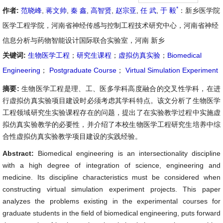
*
作者:
范晓峰
,
蒋文帅
,
秦 鑫
,
高智贤
,
赵宗亚
,
任 武
,
于 毅
：新乡医学院
医学工程学院，河南省神经传感与控制工程技术研究中心，河南省神经
信息分析与药物智能设计国际联合实验室，河南 新乡
关键词:
生物医学工程
；
研究生课程
；
虚拟仿真实验
；
Biomedical
Engineering
；
Postgraduate Course
；
Virtual Simulation Experiment
摘要:
生物医学工程是理、工、医多学科高度融合的交叉性学科，在进
行虚拟仿真实验项目建设时必须考虑其学科特点。该文分析了生物医学
工程领域研究生实验课程存在的问题，提出了在实验教学过程中实施虚
拟仿真实验教学的必要性，并介绍了本校生物医学工程研究生培养中综
合性虚拟仿真实验教学项目建设的实践经验。
Abstract:
Biomedical engineering is an intersectionality discipline
with a high degree of integration of science, engineering and
medicine. Its discipline characteristics must be considered when
constructing virtual simulation experiment projects. This paper
analyzes the problems existing in the experimental courses for
graduate students in the field of biomedical engineering, puts forward