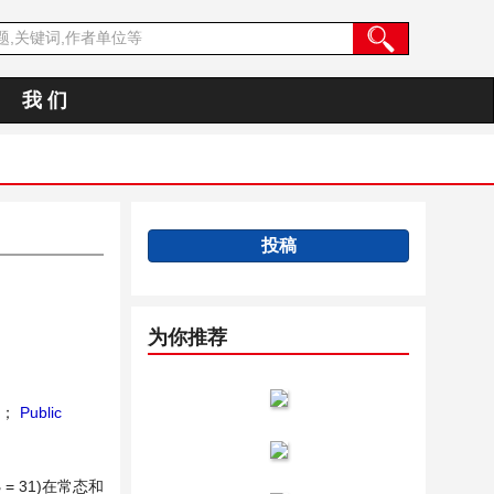
我 们
投稿
为你推荐
；
Public
= 31)在常态和
2