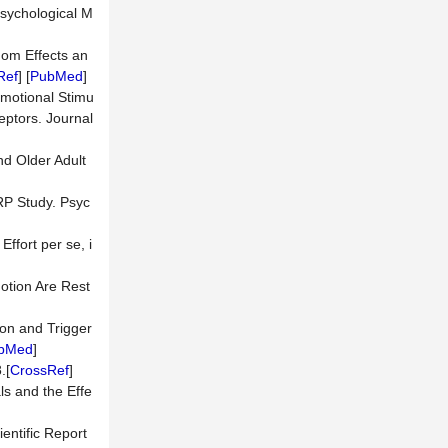
Psychological M
dom Effects an
Ref
] [
PubMed
]
 Emotional Stimu
eptors. Journal
nd Older Adult
RP Study. Psyc
ffort per se, i
motion Are Rest
tion and Trigger
bMed
]
.[
CrossRef
]
ls and the Effe
entific Report