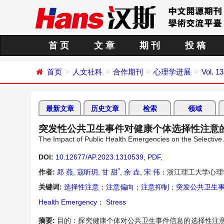
首 页
文 章
期 刊
投 稿
首页
人文社科
合作期刊
心理学进展
Vol. 1
最新文章
历史文章
检索
领域
突发性公共卫生事件对健康个体选择性注意
The Impact of Public Health Emergencies on the Selective A
DOI:
10.12677/AP.2023.1310539
,
PDF
,
*
作者:
郑 燕
,
寇昕玥
,
甘 甜
,
余 垚
,
宋 伟
：浙江理工大学心理
关键词:
选择性注意
；
注意偏向
；
注意抑制
；
突发公共卫生
Health Emergency
；
Stress
摘要:
目的：探究健康个体对公共卫生事件信息的选择性注意特