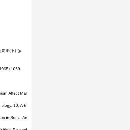
(下) (p.
65+1069.
hism Affect Mal
ology, 10, Arti
ses in Social An
ivities. Psychol