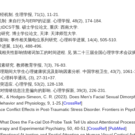
制. 生理学报, 71(1), 11-21.
 来自行为与ERP的证据. 心理学报, 48(2), 174-184.
tDCS干预. 硕士学位论文, 重庆: 西南大学.
研究. 博士学位论文, 天津: 天津师范大学.
影响: 事件相关脑电位系列研究. 心理科学进展, 14(4), 505-510.
 13(4), 488-496.
中自我相关性影响情绪词加工的时间进程. 见 第二十三届全国心理学学术会议摘要集
. 教师教育学报, 7(3), 76-83.
管理期间大学生心理健康状况及影响因素分析. 中国学校卫生, 43(7), 1061-10
心理科学通讯, (3), 27-31+37.
. 心理学报, 53(2), 128-138.
对情绪信息注意偏向的影响. 心理学探新, 39(3), 226-231.
y, J. K., & Hodges-Simeon, C. R. (2023). Does Men’s Facial Sexual Dimorp
ehavior and Physiology, 9, 1-25.[
CrossRef
]
ce Conflict Effects in Post-Traumatic Stress Disorder. Frontiers in Psych
). What Does the Fa-cial Dot-Probe Task Tell Us about Attentional Proces
erapy and Experimental Psychiatry, 50, 40-51.[
CrossRef
] [
PubMed
]
f Emotional At-tention and Spatial Attention on Human Visual Cortical Act