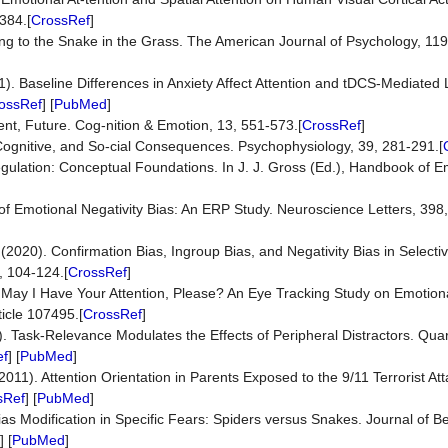
384.[
CrossRef
]
ing to the Snake in the Grass. The American Journal of Psychology, 119
2021). Baseline Differences in Anxiety Affect Attention and tDCS-Mediated
ossRef
] [
PubMed
]
ent, Future. Cog-nition & Emotion, 13, 551-573.[
CrossRef
]
, Cognitive, and So-cial Consequences. Psychophysiology, 39, 281-291.[
gulation: Conceptual Foundations. In J. J. Gross (Ed.), Handbook of E
of Emotional Negativity Bias: An ERP Study. Neuroscience Letters, 398,
(2020). Confirmation Bias, Ingroup Bias, and Negativity Bias in Selecti
, 104-124.[
CrossRef
]
). May I Have Your Attention, Please? An Eye Tracking Study on Emotion
icle 107495.[
CrossRef
]
7). Task-Relevance Modulates the Effects of Peripheral Distractors. Quar
ef
] [
PubMed
]
(2011). Attention Orientation in Parents Exposed to the 9/11 Terrorist At
sRef
] [
PubMed
]
n Bias Modification in Specific Fears: Spiders versus Snakes. Journal of 
] [
PubMed
]