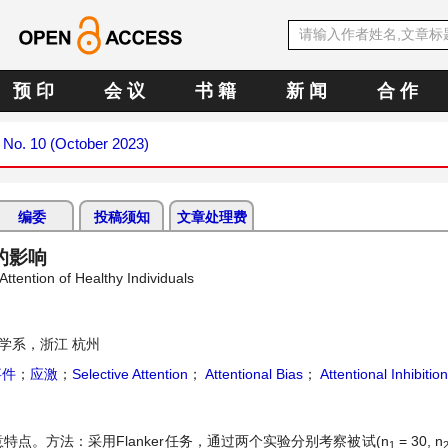
预 印
会 议
书 籍
新 闻
合 作
3 No. 10 (October 2023)
编委
投稿须知
文章处理费
的影响
ttention of Healthy Individuals
学系，浙江 杭州
事件
；
应激
；
Selective Attention
；
Attentional Bias
；
Attentional Inhibition
点。方法：采用Flanker任务，通过两个实验分别考察被试(n
= 30, n
1