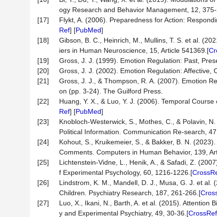
ogy Research and Behavior Management, 12, 375-
[17]
Flykt, A. (2006). Preparedness for Action: Respond
Ref
] [
PubMed
]
[18]
Gibson, B. C., Heinrich, M., Mullins, T. S. et al. (
iers in Human Neuroscience, 15, Article 541369.[
Cr
[19]
Gross, J. J. (1999). Emotion Regulation: Past, Pres
[20]
Gross, J. J. (2002). Emotion Regulation: Affective
[21]
Gross, J. J., & Thompson, R. A. (2007). Emotion Re
on (pp. 3-24). The Guilford Press.
[22]
Huang, Y. X., & Luo, Y. J. (2006). Temporal Course 
Ref
] [
PubMed
]
[23]
Knobloch-Westerwick, S., Mothes, C., & Polavin, N. 
Political Information. Communication Re-search, 47
[24]
Kohout, S., Kruikemeier, S., & Bakker, B. N. (2023
Comments. Computers in Human Behavior, 139, Art
[25]
Lichtenstein-Vidne, L., Henik, A., & Safadi, Z. (200
f Experimental Psychology, 60, 1216-1226.[
CrossR
[26]
Lindstrom, K. M., Mandell, D. J., Musa, G. J. et al. 
Children. Psychiatry Research, 187, 261-266.[
Cros
[27]
Luo, X., Ikani, N., Barth, A. et al. (2015). Attentio
y and Experimental Psychiatry, 49, 30-36.[
CrossRef