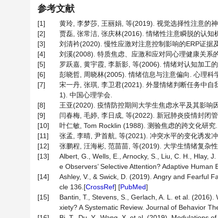
参考文献
[1]
黄玲, 李梦莎, 王丽娟, 等(2019). 视觉选择性注意的神经机
[2]
贾磊, 张常洁, 张庆林(2016). 情绪性注意瞬脱的认知机制:
[3]
刘清衿(2020). 慢性应激对注意控制影响的ERP证据及
[4]
刘溪(2008). 特质焦虑、应激和应对同心理健康关系的
[5]
罗跃嘉, 黄宇霞, 李新影, 等(2006). 情绪对认知加工的
[6]
彭晓哲, 周晓林(2005). 情绪信息与注意偏向. 心理科学进展,
[7]
宋一丹, 张琪, 李卫君(2021). 外显情绪判断任务
1). 中国心理学会.
[8]
王亚(2020). 疫情防控期间大学生焦虑水平及其影响因素研究
[9]
闫春梅, 毛婷, 李日成, 等(2022). 新冠肺炎疫情封闭
[10]
叶仁敏, Tom Rocklin (1988). 测验焦虑的跨文化研究. 
[11]
张孟, 李晴, 尹首航, 等(2021). 冲突水平的变化诱发冲突适应
[12]
张鹏程, 汪海彬, 范苗苗, 等(2019). 大学生情绪复杂性
[13]
Albert, G., Wells, E., Arnocky, S., Liu, C. H., Hla
e Observers’ Selective Attention? Adaptive Human B
[14]
Ashley, V., & Swick, D. (2019). Angry and Fearful Fa
cle 136.[
CrossRef
] [
PubMed
]
[15]
Bantin, T., Stevens, S., Gerlach, A. L. et al. (2016
xiety? A Systematic Review. Journal of Behavior Th
[16]
Bi, T., Du, Y., Wang, X. et al. (2019). Modulations o