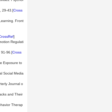
, 29-43.[
Cross
 Learning. Front
CrossRef
]
motion Regulati
 91-96.[
Cross
ve Exposure to
al Social Media
terly Journal o
tacks and Their
Behavior Therap