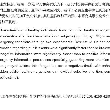
注意特点。结果：① 在常态和突发状态下，被试对公共事件有关信息的
正性信息的反应，且Flanker效应消失。结论：公共卫生事件信息具
费更长的时间加工负性刺激，其注意抑制加工增强。本研究揭示了突发性
意加工机制。
characteristics of healthy individuals towards public health emergen
selec-tive attention characteristics of subjects (n
= 30, n
= 31) towa
1
2
emergency conditions through two experiments. Results: ① Un-der b
mation regarding public events were significantly faster than to irrelev
egative information were significantly slower than to positive infor-
ergency information pos-sesses specificity, garnering more attentio
emergency situations, take longer to process negative stimuli, with enh
dden public health emergencies on individual selective attention, cont
ific stimuli.
 突发性公共卫生事件对健康个体选择性注意的影响.
心理学进展, 13(10)
, 4285-429