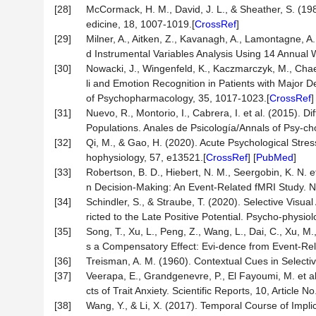
[28]
McCormack, H. M., David, J. L., & Sheather, S. (1988
edicine, 18, 1007-1019.[
CrossRef
]
[29]
Milner, A., Aitken, Z., Kavanagh, A., Lamontagne, A
d Instrumental Variables Analysis Using 14 Annual 
[30]
Nowacki, J., Wingenfeld, K., Kaczmarczyk, M., Chae, 
li and Emotion Recognition in Patients with Major 
of Psychopharmacology, 35, 1017-1023.[
CrossRef
]
[31]
Nuevo, R., Montorio, I., Cabrera, I. et al. (2015). D
Populations. Anales de Psicología/Annals of Psy-cho
[32]
Qi, M., & Gao, H. (2020). Acute Psychological Stre
hophysiology, 57, e13521.[
CrossRef
] [
PubMed
]
[33]
Robertson, B. D., Hiebert, N. M., Seergobin, K. N. et
n Decision-Making: An Event-Related fMRI Study. 
[34]
Schindler, S., & Straube, T. (2020). Selective Visua
ricted to the Late Positive Potential. Psycho-physio
[35]
Song, T., Xu, L., Peng, Z., Wang, L., Dai, C., Xu, M.
s a Compensatory Effect: Evi-dence from Event-Rel
[36]
Treisman, A. M. (1960). Contextual Cues in Selectiv
[37]
Veerapa, E., Grandgenevre, P., El Fayoumi, M. et al.
cts of Trait Anxiety. Scientific Reports, 10, Article N
[38]
Wang, Y., & Li, X. (2017). Temporal Course of Impli