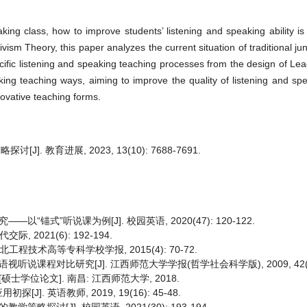
aking class, how to improve students’ listening and speaking ability is
ism Theory, this paper analyzes the current situation of traditional ju
ific listening and speaking teaching processes from the design of Lead
king teaching ways, aiming to improve the quality of listening and sp
novative teaching forms.
 教育进展, 2023, 13(10): 7688-7691.
锚式”听说课为例[J]. 校园英语, 2020(47): 120-122.
2021(6): 192-194.
程技术高等专科学校学报, 2015(4): 70-72.
课程对比研究[J]. 江西师范大学学报(哲学社会科学版), 2009, 42(4): 
士学位论文]. 南昌: 江西师范大学, 2018.
 英语教师, 2019, 19(16): 45-48.