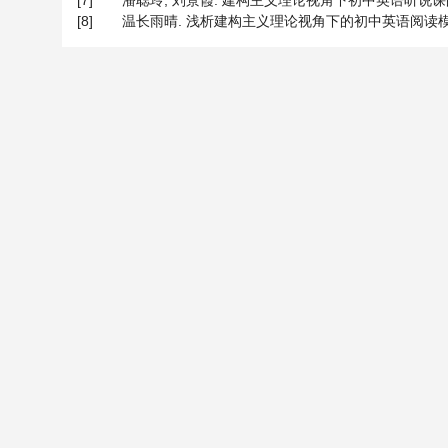
[7]
潘聪玲, 刘景霞. 建构主义理论视角下初中英语听说课的教学策略
[8]
温长雨晴. 浅析建构主义理论视角下的初中英语阅读模式研究[J]