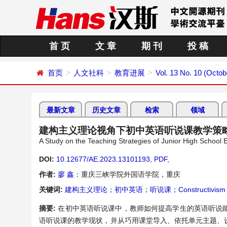
首 页
文 章
期 刊
投 稿
首页
人文社科
教育进展
Vol. 13 No. 10 (Octob
最新文章
历史文章
检索
领域
建构主义理论视角下初中英语听说课教学策
A Study on the Teaching Strategies of Junior High School 
DOI:
10.12677/AE.2023.13101193
,
PDF
,
作者:
廖 鑫
：重庆三峡学院外国语学院，重庆
关键词:
建构主义理论
；
初中英语
；
听说课
；
Constructivism
摘要:
在初中英语听说课中，教师如何提高学生的英语听说
语听说课的教学现状，并从巧用课堂导入、依托单元主题、