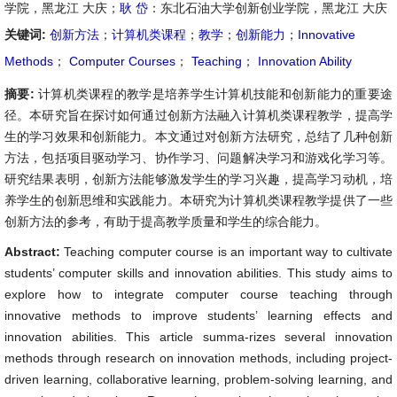
学院，黑龙江 大庆；
耿 岱
：东北石油大学创新创业学院，黑龙江 大庆
关键词:
创新方法
；
计算机类课程
；
教学
；
创新能力
；
Innovative
Methods
；
Computer Courses
；
Teaching
；
Innovation Ability
摘要:
计算机类课程的教学是培养学生计算机技能和创新能力的重要途
径。本研究旨在探讨如何通过创新方法融入计算机类课程教学，提高学
生的学习效果和创新能力。本文通过对创新方法研究，总结了几种创新
方法，包括项目驱动学习、协作学习、问题解决学习和游戏化学习等。
研究结果表明，创新方法能够激发学生的学习兴趣，提高学习动机，培
养学生的创新思维和实践能力。本研究为计算机类课程教学提供了一些
创新方法的参考，有助于提高教学质量和学生的综合能力。
Abstract:
Teaching computer course is an important way to cultivate
students’ computer skills and innovation abilities. This study aims to
explore how to integrate computer course teaching through
innovative methods to improve students’ learning effects and
innovation abilities. This article summa-rizes several innovation
methods through research on innovation methods, including project-
driven learning, collaborative learning, problem-solving learning, and