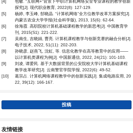
[4]
包敏. “互联网+”背景下中职计算机网络安全专业课程的教学创新
探究[J]. 现代职业教育, 2022(8): 127-129.
[5]
杨婷, 李玉峰, 郜晓晶. “计算机网络”全方位教学改革方案探究[J].
内蒙古农业大学学报(社会科学版), 2013, 15(6): 62-64.
[6]
徐海霞. 高职院校计算机基础课程教学的新思考[J]. 中国教育学
刊, 2015(S1): 221-222.
[7]
吴南生, 吉晓娟, 曹亮. 计算机课程教学与创新竞赛的融合分析[J].
电子技术, 2022, 51(11): 202-203.
[8]
孙晓彦, 赵燕飞, 沈虹, 等. 信息化教学在高等教育中的应用——
以计算机类课程为例[J]. 中国新通信, 2022, 24(21): 101-103.
[9]
刘凌, 谭爱民. 基于大数据背景的公安院校大学计算机基础课程
教学改革研究[J]. 云南警官学院学报, 2022(6): 49-52.
[10]
葛宗占. 计算机网络课程教学中的创新实践[J]. 集成电路应用, 20
22, 39(12): 166-167.
投稿
友情链接