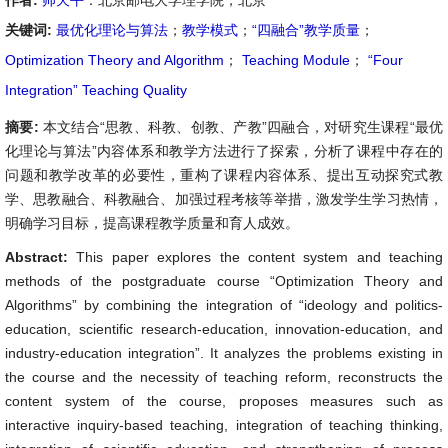
作者:
帅天平
：北京邮电大学理学院，北京
关键词:
最优化理论与算法
；
教学模式
；
“四融合”教学质量
；
Optimization Theory and Algorithm
；
Teaching Module
；
“Four
Integration” Teaching Quality
摘要:
本文结合“思教、科教、创教、产教”四融合，对研究生课程“最优
化理论与算法”内容体系和教学方法进行了探索，分析了课程中存在的
问题和教学改革的必要性，重构了课程内容体系、提出互动探究式教
学、思教融合、科教融合、加强过程考核等举措，激发学生学习热情，
明确学习目标，提高课程教学质量和育人成效。
Abstract:
This paper explores the content system and teaching
methods of the postgraduate course “Optimization Theory and
Algorithms” by combining the integration of “ideology and politics-
education, scientific research-education, innovation-education, and
industry-education integration”. It analyzes the problems existing in
the course and the necessity of teaching reform, reconstructs the
content system of the course, proposes measures such as
interactive inquiry-based teaching, integration of teaching thinking,