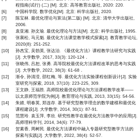
程指南(试行) (二) [M]. 北京: 高等教育出版社, 2020: 220.
[6]
中国科学院. 数学优化[M]. 北京: 科学出版社, 2020.
[7]
陈宝林. 最优化理论与算法(第二版) [M]. 北京: 清华大学出版社,
2006.
[8]
袁亚湘. 孙文瑜. 最优化理论与方法[M]. 北京: 科学出版社, 1995.
[9]
张襄松, 马元魁. 最优化方法课堂教学模式探索[J]. 教育教学论坛,
2020(8): 251-252.
[10]
孙杰宝, 吴勃英, 张达治. 《最优化方法》课程教学法研究与实践
[J]. 大学数学, 2017, 33(3): 120-124．
[11]
张晓伟, 吕恕, 张勇. 高等院校最优化方法课程改革的思考与实践
[J]. 大学数学, 2022, 38(3): 61-68．
[12]
渐令, 孙清滢, 邵红梅, 等. 最优化方法实验课程创新设计[J]. 实验
室研究与探索, 2018, 37(10): 223-225, 309.
[13]
王文静, 王福胜. 高师院校最优化理论与方法课程教学改革——
以太原师范学院为例[J]. 教育理论与实践, 2013, 33(15): 54-56.
[14]
朱婧, 明春英, 郑连存. 基于研究型教学理念的数学建模和最优化
课程建设[J]. 大学数学, 2014, 30(1): 87-91.
[15]
范慧玲. 袁玉萍, 李欣. 研究性教学在最优化方法教学中的应用[J].
高师理科学刊, 2014, 34(6): 77-79.
[16]
贺素香, 周树民. 最优化方法课程中融入专题研究型教学方法的
探索与实践[J]. 大学数学, 2022, 38(4): 52-57.