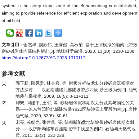
system in the steep slope zone of the Bonansubsag is established,
aiming to provide reference for efficient exploration and development
of oil field.
文章引用：
金杰华, 魏欣伟, 王潇然, 高秋菊. 基于正演模拟的渤南北带致
密砂砾岩体内幕结构解剖[J]. 地球科学前沿, 2023, 13(10): 1230-1238.
https://doi.org/10.12677/AG.2023.1310117
参考文献
[1]
郭玉新, 隋风贵, 林会喜, 等. 时频分析技术划分砂砾岩沉积期次
方法探讨——以渤南洼陷北部陡坡带沙四段-沙三段为例[J]. 油气
地质与采收率, 2009, 16(5): 8-11+111.
[2]
卿繁, 闫建平, 王军, 等. 砂砾岩体沉积期次划分及其与物性的关
系——以东营凹陷北部陡坡带Y920区块沙四上亚段为例[J]. 岩性
油气藏, 2020, 32(6): 50-61.
[3]
宋亮, 苏朝光, 张营革, 等. 陆相断陷盆地陡坡带砂砾岩体期次划
分——以济阳坳陷车西洼陷北带中浅层为例[J]. 石油与天然气地
质, 2011, 32(2): 222-228.