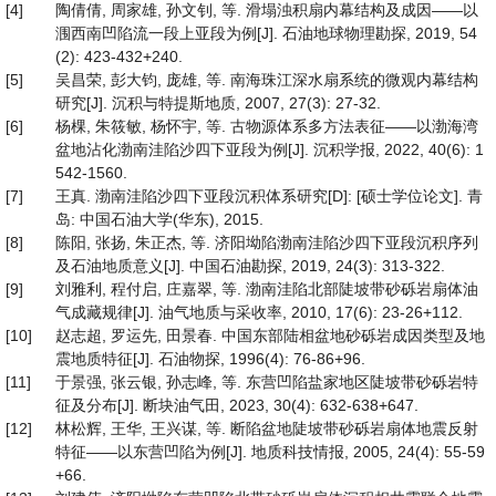
[4]
陶倩倩, 周家雄, 孙文钊, 等. 滑塌浊积扇内幕结构及成因——以
涠西南凹陷流一段上亚段为例[J]. 石油地球物理勘探, 2019, 54
(2): 423-432+240.
[5]
吴昌荣, 彭大钧, 庞雄, 等. 南海珠江深水扇系统的微观内幕结构
研究[J]. 沉积与特提斯地质, 2007, 27(3): 27-32.
[6]
杨棵, 朱筱敏, 杨怀宇, 等. 古物源体系多方法表征——以渤海湾
盆地沾化渤南洼陷沙四下亚段为例[J]. 沉积学报, 2022, 40(6): 1
542-1560.
[7]
王真. 渤南洼陷沙四下亚段沉积体系研究[D]: [硕士学位论文]. 青
岛: 中国石油大学(华东), 2015.
[8]
陈阳, 张扬, 朱正杰, 等. 济阳坳陷渤南洼陷沙四下亚段沉积序列
及石油地质意义[J]. 中国石油勘探, 2019, 24(3): 313-322.
[9]
刘雅利, 程付启, 庄嘉翠, 等. 渤南洼陷北部陡坡带砂砾岩扇体油
气成藏规律[J]. 油气地质与采收率, 2010, 17(6): 23-26+112.
[10]
赵志超, 罗运先, 田景春. 中国东部陆相盆地砂砾岩成因类型及地
震地质特征[J]. 石油物探, 1996(4): 76-86+96.
[11]
于景强, 张云银, 孙志峰, 等. 东营凹陷盐家地区陡坡带砂砾岩特
征及分布[J]. 断块油气田, 2023, 30(4): 632-638+647.
[12]
林松辉, 王华, 王兴谋, 等. 断陷盆地陡坡带砂砾岩扇体地震反射
特征——以东营凹陷为例[J]. 地质科技情报, 2005, 24(4): 55-59
+66.