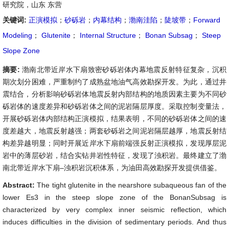
研究院，山东 东营
关键词:
正演模拟
；
砂砾岩
；
内幕结构
；
渤南洼陷
；
陡坡带
；
Forward
Modeling
；
Glutenite
；
Internal Structure
；
Bonan Subsag
；
Steep
Slope Zone
摘要:
渤南北带近岸水下扇致密砂砾岩体内幕地震反射特征复杂，沉积
期次划分困难，严重制约了成熟盆地油气高效勘探开发。为此，通过井
震结合，分析影响砂砾岩体地震反射内部结构的地质因素主要为不同砂
砾岩体的速度差异和砂砾岩体之间的泥岩隔层厚度。采取控制变量法，
开展砂砾岩体内部结构正演模拟，结果表明，不同的砂砾岩体之间的速
度差越大，地震反射越强；两套砂砾岩之间泥岩隔层越厚，地震反射结
构差异越明显；同时开展近岸水下扇前端强反射正演模拟，发现厚层泥
岩中的薄层砂岩，结合实钻井岩性特征，发现了浊积岩。最终建立了渤
南北带近岸水下扇–浊积岩沉积体系，为油田高效勘探开发提供借鉴。
Abstract:
The tight glutenite in the nearshore subaqueous fan of the
lower Es3 in the steep slope zone of the BonanSubsag is
characterized by very complex inner seismic reflection, which
induces difficulties in the division of sedimentary periods. And thus