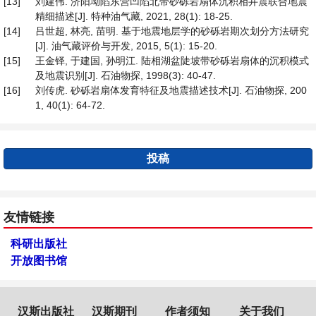
[13]
刘建伟. 济阳坳陷东营凹陷北带砂砾岩扇体沉积相井震联合地震
精细描述[J]. 特种油气藏, 2021, 28(1): 18-25.
[14]
吕世超, 林亮, 苗明. 基于地震地层学的砂砾岩期次划分方法研究
[J]. 油气藏评价与开发, 2015, 5(1): 15-20.
[15]
王金铎, 于建国, 孙明江. 陆相湖盆陡坡带砂砾岩扇体的沉积模式
及地震识别[J]. 石油物探, 1998(3): 40-47.
[16]
刘传虎. 砂砾岩扇体发育特征及地震描述技术[J]. 石油物探, 200
1, 40(1): 64-72.
投稿
友情链接
科研出版社
开放图书馆
汉斯出版社
汉斯期刊
作者须知
关于我们