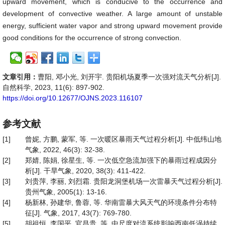
upward movement, which is conducive to the occurrence and
development of convective weather. A large amount of unstable
energy, sufficient water vapor and strong upward movement provide
good conditions for the occurrence of strong convection.
文章引用：
曹阳, 邓小光, 刘开宇. 贵阳机场夏季一次强对流天气分析[J].
自然科学, 2023, 11(6): 897-902.
https://doi.org/10.12677/OJNS.2023.116107
参考文献
[1]
曾妮, 方鹏, 蒙军, 等. 一次暖区暴雨天气过程分析[J]. 中低纬山地
气象, 2022, 46(3): 32-38.
[2]
郑婧, 陈娟, 徐星生, 等. 一次低空急流加强下的暴雨过程成因分
析[J]. 干旱气象, 2020, 38(3): 411-422.
[3]
刘贵萍, 李丽, 刘烈霜. 贵阳龙洞堡机场一次雷暴天气过程分析[J].
贵州气象, 2005(1): 13-16.
[4]
杨新林, 孙建华, 鲁蓉, 等. 华南雷暴大风天气的环境条件分布特
征[J]. 气象, 2017, 43(7): 769-780.
[5]
胡祖恒, 李国平, 官昌贵, 等. 中尺度对流系统影响西南低涡持续