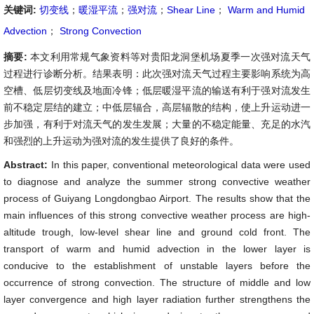
关键词:
切变线
；
暖湿平流
；
强对流
；
Shear Line
；
Warm and Humid
Advection
；
Strong Convection
摘要:
本文利用常规气象资料等对贵阳龙洞堡机场夏季一次强对流天气
过程进行诊断分析。结果表明：此次强对流天气过程主要影响系统为高
空槽、低层切变线及地面冷锋；低层暖湿平流的输送有利于强对流发生
前不稳定层结的建立；中低层辐合，高层辐散的结构，使上升运动进一
步加强，有利于对流天气的发生发展；大量的不稳定能量、充足的水汽
和强烈的上升运动为强对流的发生提供了良好的条件。
Abstract:
In this paper, conventional meteorological data were used
to diagnose and analyze the summer strong convective weather
process of Guiyang Longdongbao Airport. The results show that the
main influences of this strong convective weather process are high-
altitude trough, low-level shear line and ground cold front. The
transport of warm and humid advection in the lower layer is
conducive to the establishment of unstable layers before the
occurrence of strong convection. The structure of middle and low
layer convergence and high layer radiation further strengthens the