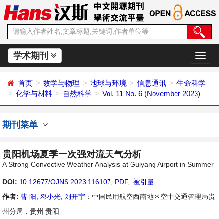
学术期刊
切
换
导
首页
数学与物理
地球与环境
信息通讯
生命科学
航
化学与材料
自然科学
Vol. 11 No. 6 (November 2023)
期刊菜单
贵阳机场夏季一次强对流天气分析
A Strong Convective Weather Analysis at Guiyang Airport in Summer
DOI:
10.12677/OJNS.2023.116107
,
PDF
,
被引量
作者:
曹 阳
,
邓小光
,
刘开宇
：中国民用航空西南地区空中交通管理局贵
州分局，贵州 贵阳