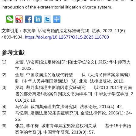
introduction of the extraterritorial litigation divorce system.
文章引用：
李文华. 诉讼离婚的法定标准研究[J]. 法学, 2023, 11(6):
4899-4904.
https://doi.org/10.12677/OJLS.2023.116700
参考文献
[1]
龙蕾. 诉讼离婚法定标准[D]: [硕士学位论文]. 武汉: 华中师范大
学, 2022.
[2]
金眉. 中国亲属法的近现代转型——从《大清民律草案亲属编》
到《中华人民共和国婚姻法》[M]. 北京: 法律出版社, 2010.
[3]
罗玲. 裁判离婚理由影响因素实证研究——以2010-2011年河南
省的部分离婚纠纷案件判决文书为样本[J]. 中华女子学院学报, 2
016(1): 18.
[4]
马忆南. 裁判离婚理由立法研究[J]. 法学论坛, 2014(4): 42.
[5]
马忆南. 婚姻法第32条实证研究[J]. 金陵法律评论, 2006(1): 24-
25.
[6]
张晶, 李冬梅. 城市青年妈宝男家庭权利关系——基于15个离婚
案例的考察[J]. 中国青年研究, 2019(9): 57.