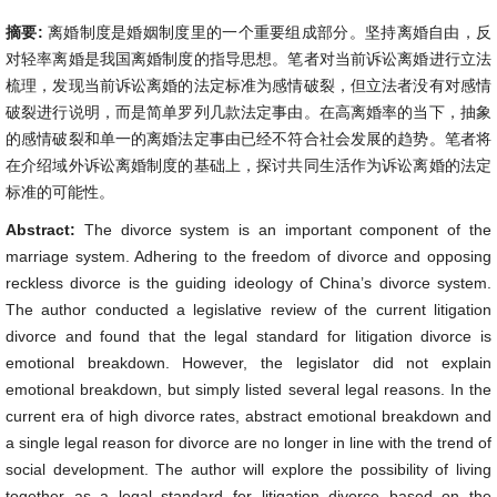
摘要:
离婚制度是婚姻制度里的一个重要组成部分。坚持离婚自由，反
对轻率离婚是我国离婚制度的指导思想。笔者对当前诉讼离婚进行立法
梳理，发现当前诉讼离婚的法定标准为感情破裂，但立法者没有对感情
破裂进行说明，而是简单罗列几款法定事由。在高离婚率的当下，抽象
的感情破裂和单一的离婚法定事由已经不符合社会发展的趋势。笔者将
在介绍域外诉讼离婚制度的基础上，探讨共同生活作为诉讼离婚的法定
标准的可能性。
Abstract:
The divorce system is an important component of the
marriage system. Adhering to the freedom of divorce and opposing
reckless divorce is the guiding ideology of China’s divorce system.
The author conducted a legislative review of the current litigation
divorce and found that the legal standard for litigation divorce is
emotional breakdown. However, the legislator did not explain
emotional breakdown, but simply listed several legal reasons. In the
current era of high divorce rates, abstract emotional breakdown and
a single legal reason for divorce are no longer in line with the trend of
social development. The author will explore the possibility of living
together as a legal standard for litigation divorce based on the