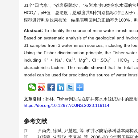
31个“四含水”、“砂岩裂隙水”、“灰岩水”共3类突水水源的常
-
HCO
，
pH值，总硬度，总碱度共9种判别指标(特征因子)
3
模型进行判别效果检验，结果表明回判总正确率为100%，
Abstract:
To identify the source of mine water inrush accur
Based on systematic analysis of the geological and hydro
31 samples from 3 water inrush sources, including the four
Using the Fisher discrimination principle, the Fisher water
+
+
2+
2+
－
2-
-
including K
+ Na
, Ca
, Mg
, Cl
,
SO
,
HCO
, p
4
3
characteristic factors. The results showed that the total 
model can be used for predicting the source of water inrus
文章引用：
孙林. Fisher判别法在矿井突水水源识别中的应用——以钱
https://doi.org/10.12677/OJNS.2023.116114
参考文献
[1]
尹尚先, 徐斌, 尹慧超, 等. 矿井水防治学科基本架构及内涵[J]
[2]
张培森, 朱慧聪, 李复兴, 等. 2008~2019年我国煤矿水害事