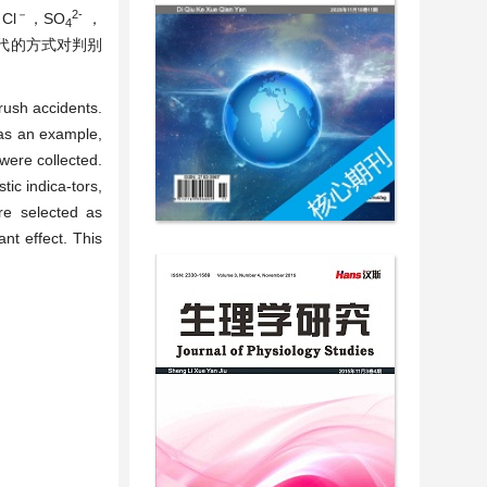
－
2-
Cl
，SO
，
4
回代的方式对判别
nrush accidents.
 as an example,
were collected.
tic indica-tors,
e selected as
nt effect. This