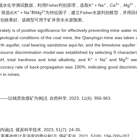
+
+
2+
2+
规水化学测试数据，利用Fisher判别原理，选取K
+ Na
，Ca
，Mg
，
+
+
2+
，筛选出K
+ Na
和Mg
为特征因子，建立Fisher水源判别模型，并用
判别效果好。该模型可用于矿井突水水源预测。
ately is of positive significance for effectively preventing mine water i
geological conditions of the coal mine, the Qianyingzi mine was taken
th aquifer, coal bearing sandstone aqui-fer, and the limestone aquifer 
 source discrimination model was established by selecting 9 characteris
+
+
2+
H, total hardness and total alkalinity, and K
+ Na
and Mg
wer
accuracy rate of back-propagation was 100%, indicating good discrimina
h in mines.
营孜煤矿为例[J]. 自然科学, 2023, 11(6): 956-963.
. 煤炭科学技术, 2023, 51(7): 24-35.
故统计及演变趋势分析[J]. 煤矿安全, 2021, 52(8): 194-200+207.