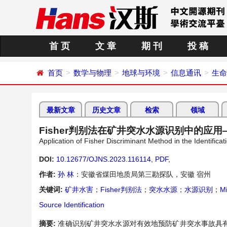
首 页
文 章
期 刊
投 稿
首页
数学与物理
地球与环境
信息通讯
生命
最新文章
历史文章
检索
领域
Fisher判别法在矿井突水水源识别中的应
Application of Fisher Discriminant Method in the Identifi
DOI:
10.12677/OJNS.2023.116114
,
PDF
,
作者:
孙 林
：安徽省煤田地质局第三勘探队，安徽 宿州
关键词:
矿井水害
；
Fisher判别法
；
突水水源
；
水源识别
；
M
Source Identification
摘要:
准确识别矿井突水水源对有效地预防矿井突水事故具