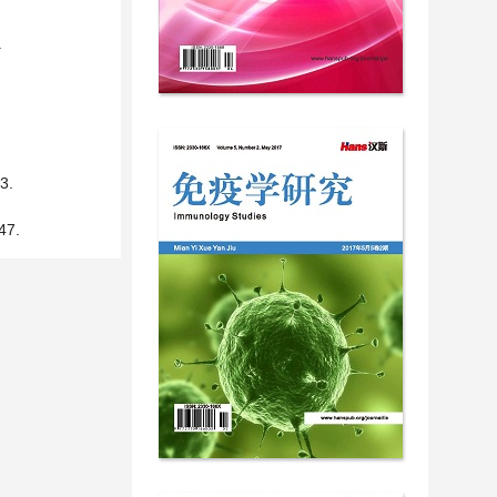
.
3.
7.