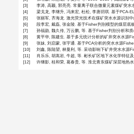
[3]
李涛, 高颖, 郭亮亮. 常量离子联合微量元素煤矿突水水源判别研究
[4]
梁戈龙, 李继升, 冯来宏, 杜松, 李唐玥琪. 基于PCA-ELM
[5]
张丽军, 齐海龙. 激光荧光技术在煤矿突水水源识别中的应用研究[J
[6]
段李宏, 戴磊, 张金陵. 基于Fisher判别模型的煤层底板突水水
[7]
孙福勋, 魏久传, 万云鹏, 等. 基于Fisher判别分析和质心
[8]
黄平华, 陈建生. 基于多元统计分析的矿井突水水源Fisher识别
[9]
张妹, 刘启蒙, 张宇通. 基于PCA分析的突水水源Fisher判别模型
[10]
刘鑫, 陈陆望, 林曼利, 等. 采动影响下矿井突水水源Fishe
[11]
肖乐乐, 胡嵩岩, 牛超, 等. 彬长矿区地下水化学特征及突(涌)
[12]
许继影, 桂和荣, 葛春贵, 等. 淮北青东煤矿深层地热水的水文