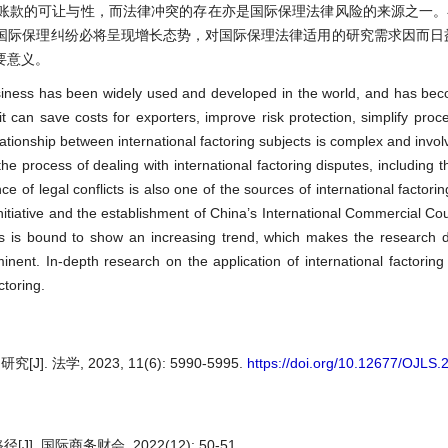
账款的可让与性，而法律冲突的存在亦是国际保理法律风险的来源之一。在
国际保理纠纷必将呈现增长态势，对国际保理法律适用的研究需求因而日
要意义。
business has been widely used and developed in the world, and has be
t can save costs for exporters, improve risk protection, simplify pro
lationship between international factoring subjects is complex and invol
he process of dealing with international factoring disputes, including th
e of legal conflicts is also one of the sources of international factoring
nitiative and the establishment of China’s International Commercial Co
urts is bound to show an increasing trend, which makes the research
minent. In-depth research on the application of international factoring
ctoring.
学, 2023, 11(6): 5990-5995.
https://doi.org/10.12677/OJLS
国际商务财会, 2022(12): 50-51.