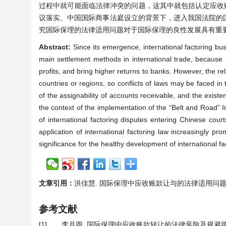
过程中就可能面临法律冲突的问题，这其中就包括认定应收
议落实、中国国际商事法庭设立的背景下，进入我国法院的
究国际保理的法律适用问题对于国际保理的良性发展具有重
Abstract:
Since its emergence, international factoring 
main settlement methods in international trade, because i
profits, and bring higher returns to banks. However, the re
countries or regions, so conflicts of laws may be faced in t
of the assignability of accounts receivable, and the existenc
the context of the implementation of the “Belt and Road” I
of international factoring disputes entering Chinese co
application of international factoring law increasingly pro
significance for the healthy development of international fa
文章引用：
洪佳慧. 国际保理中应收账款让与的法律适用问题研究[J]. 法
参考文献
[1]
李月圆. 国际保理中应收账款转让的法律风险及规避路径[J]. 