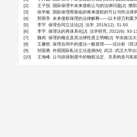
[2]
王子悦. 国际保理中未来债权让与的法律问题[J]. 濮阳职业技术
[3]
徐学银. 国际保理商面临的将来债权的可让与性法律风险及其防范
[4]
郭雨亭. 未来债权保理的法律解释——以卡得万利案为例[J].
[5]
李宇. 保理合同立法论[J]. 法学, 2019(12): 31-50.
[6]
李宇. 保理法的再体系化[J]. 法学研究, 2022(6): 93-11
[7]
魏冉. 保理的概念及其法律性质之明晰[J]. 华东政法大学学报, 2
[8]
王馨然. 保理合同中的债法一般原理——试分析《民法典》保理
[9]
邹国勇. 外国国际私法立法选择[M]. 武汉: 武汉大学出版社, 2
[10]
王海峰. 让与担保制度中的物权法定、关系构造与私权自治[J]. 