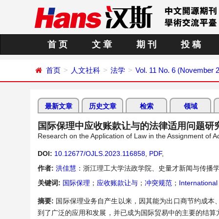
首 页
文 章
期 刊
投 稿
首页
人文社科
法学
Vol. 11 No. 6 (November 
最新文章
历史文章
检索
领域
国际保理中应收账款让与的法律适用问题研
Research on the Application of Law in the Assignment of Ac
DOI:
10.12677/OJLS.2023.116858
,
PDF
,
作者:
洪佳慧
：浙江理工大学法政学院、史量才新闻与传播学
关键词:
国际保理
；
应收账款让与
；
冲突规范
；
International
摘要:
国际保理业务自产生以来，因其能为出口商节约成本
到了广泛的应用和发展，并已成为国际贸易中的主要的结算