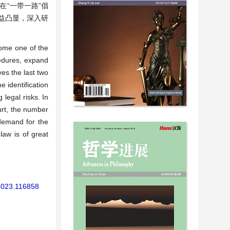
“一带一路”倡
益凸显，深入研
come one of the
cedures, expand
ves the last two
e identification
 legal risks. In
urt, the number
 demand for the
 law is of great
.2023.116858