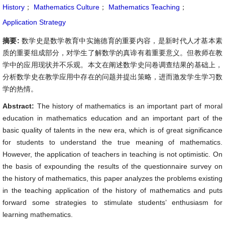
History
；
Mathematics Culture
；
Mathematics Teaching
；
Application Strategy
摘要:
数学史是数学教育中实施德育的重要内容，是新时代人才基本素
质的重要组成部分，对学生了解数学的真谛有着重要意义。但教师在教
学中的应用现状并不乐观。本文在阐述数学史问卷调查结果的基础上，
分析数学史在教学应用中存在的问题并提出策略，进而激发学生学习数
学的热情。
Abstract:
The history of mathematics is an important part of moral
education in mathematics education and an important part of the
basic quality of talents in the new era, which is of great significance
for students to understand the true meaning of mathematics.
However, the application of teachers in teaching is not optimistic. On
the basis of expounding the results of the questionnaire survey on
the history of mathematics, this paper analyzes the problems existing
in the teaching application of the history of mathematics and puts
forward some strategies to stimulate students’ enthusiasm for
learning mathematics.