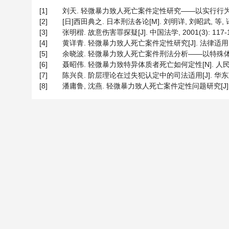
[1]
刘天. 轻微暴力致人死亡案件定性研究——以实行行为为视角[J
[2]
[日]西田典之. 日本刑法各论[M]. 刘明详, 刘昭武, 等, 译
[3]
张明楷. 故意伤害罪探疑[J]. 中国法学, 2001(3): 117-1
[4]
黄详青. 轻微暴力致人死亡案件定性研究[J]. 法律适用, 201
[5]
余晓波. 轻微暴力致人死亡案件刑法分析——以特殊体质被害人
[6]
聂昭伟. 轻微暴力致特异体质者死亡如何定性[N]. 人民法院报,
[7]
陈兴良. 阶层理论在过失犯认定中的司法适用[J]. 华东政法大学学
[8]
潘庸鲁, 沈燕. 轻微暴力致人死亡案件定性问题研究[J]. 江苏