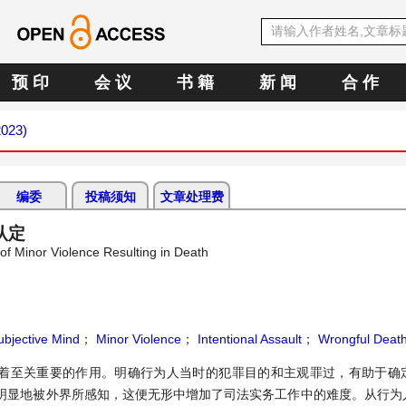
预 印
会 议
书 籍
新 闻
合 作
2023)
编委
投稿须知
文章处理费
认定
of Minor Violence Resulting in Death
ubjective Mind
；
Minor Violence
；
Intentional Assault
；
Wrongful Deat
着至关重要的作用。明确行为人当时的犯罪目的和主观罪过，有助于确
明显地被外界所感知，这便无形中增加了司法实务工作中的难度。从行为