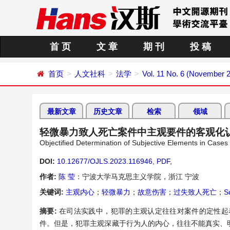
首 页
文 章
期 刊
投 稿
首页
人文社科
法学
Vol. 11 No. 6 (November 
最新文章
历史文章
检索
领域
轻微暴力致人死亡案件中主观要件的客观化
Objectified Determination of Subjective Elements in Cases 
DOI:
10.12677/OJLS.2023.116946
,
PDF
,
作者:
陈 莹
：宁波大学马克思主义学院，浙江 宁波
关键词:
主观内心
；
轻微暴力
；
故意伤害
；
过失致人死亡
；
S
摘要:
在司法实践中，犯罪的主观认定往往对案件的定性起
件。但是，犯罪主观深藏于行为人的内心，往往不能真实、