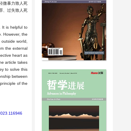
轻微暴力致人死
罪、过失致人死
It is helpful to
me. However, the
 outside world,
rom the external
jective heart as
he article takes
y to solve this
tionship between
principle of the
.2023.116946