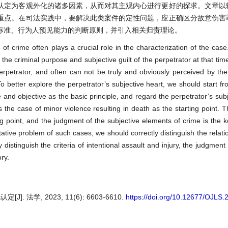
认定为客观外化的诸多因素，从而对其主观内心进行更好的探求。文章以
重点。在司法实践中，要解决此类案件的定性问题，应正确区分故意伤害
标准、行为人预见能力的判断原则，并引入相关归责理论。
 of crime often plays a crucial role in the characterization of the case. 
 the criminal purpose and subjective guilt of the perpetrator at that ti
perpetrator, and often can not be truly and obviously perceived by the
e. To better explore the perpetrator’s subjective heart, we should start f
e and objective as the basic principle, and regard the perpetrator’s sub
s the case of minor violence resulting in death as the starting point. T
 point, and the judgment of the subjective elements of crime is the ke
alitative problem of such cases, we should correctly distinguish the rela
 distinguish the criteria of intentional assault and injury, the judgment 
ry.
学, 2023, 11(6): 6603-6610.
https://doi.org/10.12677/OJLS