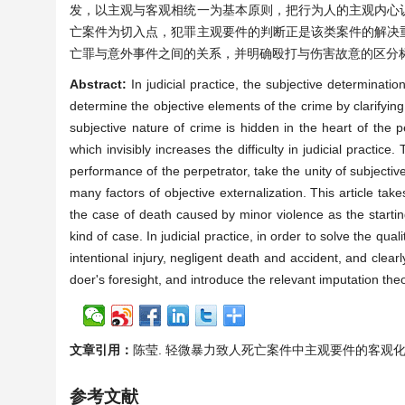
发，以主观与客观相统一为基本原则，把行为人的主观内心
亡案件为切入点，犯罪主观要件的判断正是该类案件的解决
亡罪与意外事件之间的关系，并明确殴打与伤害故意的区分
Abstract:
In judicial practice, the subjective determination
determine the objective elements of the crime by clarifying
subjective nature of crime is hidden in the heart of the 
which invisibly increases the difficulty in judicial practic
performance of the perpetrator, take the unity of subjectiv
many factors of objective externalization. This article take
the case of death caused by minor violence as the starting
kind of case. In judicial practice, in order to solve the qu
intentional injury, negligent death and accident, and clearly
doer's foresight, and introduce the relevant imputation theo
文章引用：
陈莹. 轻微暴力致人死亡案件中主观要件的客观化认定[J]. 法
参考文献