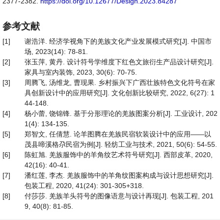
2377-2382.
https://doi.org/10.12677/Design.2023.84287
参考文献
[1]
谢浩洋. 经济学视角下的羌族文化产业发展模式研究[J]. 中国市
场, 2023(14): 78-81.
[2]
张玉萍, 黄丹. 设计符号学维度下红色文旅衍生产品设计研究[J].
家具与室内装饰, 2023, 30(6): 70-75.
[3]
周腾飞, 汤维龙, 曹现果. 乡村振兴下广西壮族特色文化符号在家
具创新设计中的应用研究[J]. 文化创新比较研究, 2022, 6(27): 1
44-148.
[4]
杨小蕾, 饶锦锋. 基于分形理论的羌族图案分析[J]. 工业设计, 202
1(4): 134-135.
[5]
郑智文, 任倩慧. 论羊图腾在羌族民宿软装设计中的应用——以
茂县啼溪格尕民宿为例[J]. 轻纺工业与技术, 2021, 50(6): 54-55.
[6]
陈虹旭. 羌族服饰中的羊角纹艺术符号研究[J]. 西部皮革, 2020,
42(16): 40-41.
[7]
潘红莲, 李杰. 羌族服饰中的羊角纹图案构成与设计思想研究[J].
包装工程, 2020, 41(24): 301-305+318.
[8]
付莎莎. 羌族羊头符号的图像语意与设计再现[J]. 包装工程, 201
9, 40(8): 81-85.