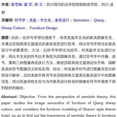
作者:
唐雪梅
,
廖 军
,
韩 立
：四川现代职业学院智能制造学院，四川 成
都
关键词:
符号学
；
羌族
；
羊文化
；
家具设计
；
Semiotics
；
Qiang
；
Sheep Culture
；
Furniture Design
摘要:
目的：在符号学理论视角下，研究羌族羊文化的家具图像语意，
并通过莎朗风情主题酒店的家具造型进行思考，得出符号学理论在家具
设计中的重要性。方法：以符号学理论为指导，对羌族羊文化进行分
析，得出羊文化的符号以羊角纹为其图像语意。通过符号学中仿像、表
号、重构三种图像再造设计方法，阐述莎朗风情主题酒店扶手椅、隔断
及床的符号图像语义转化应用。结论：对羌族羊符号进行图像语意分析
和设计解析，总结羌族羊角符号在莎朗风情主题酒店家具设计中的图像
语意，得出民族传统文化与当代家具设计的创作能够在符号学视角下得
到较好的融合。
Abstract:
Objective: From the perspective of semiotic theory, this
paper studies the image semantics of furniture of Qiang sheep
culture, and considers the furniture modeling of Sharon style theme
hotel, so as to find out the importance of semiotic theory in furniture