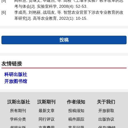
[5]
阎祥慧, 贾继文, 毕建杰, 等. 高校《土壤学实验》教学改革的思
考与体会[J]. 实验室科学, 2008(4): 52-53.
[6]
李成亮, 刘艳丽, 战琨友, 等. 智慧农业背景下涉农专业教育的改
革研究[J]. 高等农业教育, 2022(1): 10-15.
投稿
友情链接
科研出版社
开放图书馆
汉斯出版社
汉斯期刊
作者须知
关于我们
所有期刊
最新文章
投稿须知
开放获取
学科分类
同行评议
稿件跟踪
出版协议
书籍出版
文章费用
常见问题
保存/撤销