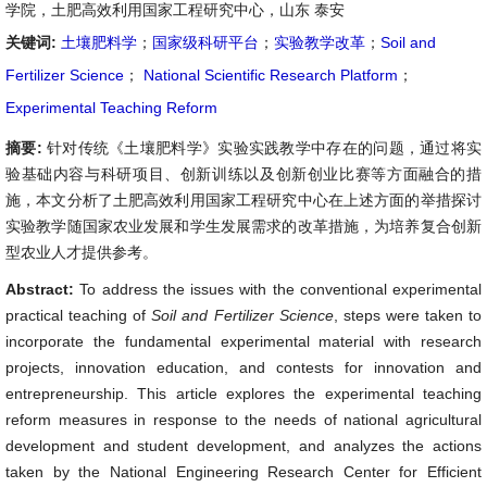
学院，土肥高效利用国家工程研究中心，山东 泰安
关键词:
土壤肥料学
；
国家级科研平台
；
实验教学改革
；
Soil and
Fertilizer Science
；
National Scientific Research Platform
；
Experimental Teaching Reform
摘要:
针对传统《土壤肥料学》实验实践教学中存在的问题，通过将实
验基础内容与科研项目、创新训练以及创新创业比赛等方面融合的措
施，本文分析了土肥高效利用国家工程研究中心在上述方面的举措探讨
实验教学随国家农业发展和学生发展需求的改革措施，为培养复合创新
型农业人才提供参考。
Abstract:
To address the issues with the conventional experimental
practical teaching of
Soil and Fertilizer Science
, steps were taken to
incorporate the fundamental experimental material with research
projects, innovation education, and contests for innovation and
entrepreneurship. This article explores the experimental teaching
reform measures in response to the needs of national agricultural
development and student development, and analyzes the actions
taken by the National Engineering Research Center for Efficient