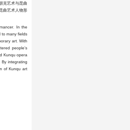
朋克艺术与昆曲
昆曲艺术人物形
omancer. In the
 to many fields
porary art. With
ntered people’s
and Kunqu opera
 By integrating
on of Kunqu art