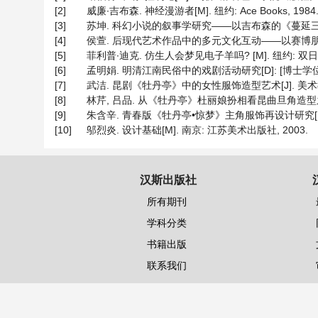
[2]
威廉∙吉布森. 神经漫游者[M]. 纽约: Ace Books, 1984
[3]
苏坤. 科幻小说的叙事学研究——以吉布森的《蔓延三部曲》为
[4]
侯萱. 后现代艺术作品中的多元文化互动——以赛博朋克流派为例[
[5]
菲利普∙迪克. 仿生人会梦见电子羊吗? [M]. 纽约: 双日出
[6]
孟明娟. 明清江南民俗中的戏剧活动研究[D]: [博士学位论文
[7]
武洁. 昆剧《牡丹亭》中的女性服饰造型艺术[J]. 美术教育研究
[8]
林芹, 吕品. 从《牡丹亭》杜丽娘扮相看昆曲旦角造型之美[J].
[9]
朱含辛. 青春版《牡丹亭•惊梦》主角服饰再设计研究[D]: 
[10]
邬烈炎. 设计基础[M]. 南京: 江苏美术出版社, 2003.
汉斯出版社
所有期刊
学科分类
书籍出版
联系我们