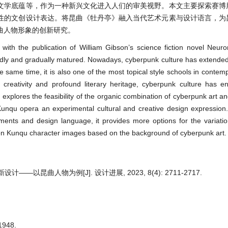
文学底蕴等，作为一种新兴文化进入人们的审美视野。本文主要探索赛博
性的文创设计表达。将昆曲《牡丹亭》融入当代艺术元素与设计语言，为
曲人物形象的创新研究。
with the publication of William Gibson’s science fiction novel Neur
idly and gradually matured. Nowadays, cyberpunk culture has extended
he same time, it is also one of the most topical style schools in contem
ic creativity and profound literary heritage, cyberpunk culture has e
 explores the feasibility of the organic combination of cyberpunk art 
 Kunqu opera an experimental cultural and creative design expression.
ents and design language, it provides more options for the variati
on Kunqu character images based on the background of cyberpunk art.
以昆曲人物为例[J]. 设计进展, 2023, 8(4): 2711-2717.
948.