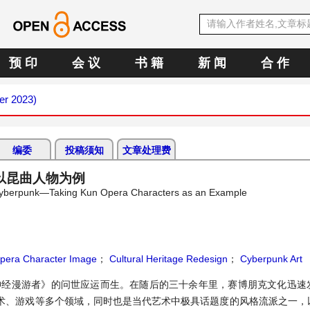
预 印
会 议
书 籍
新 闻
合 作
er 2023)
编委
投稿须知
文章处理费
以昆曲人物为例
Cyberpunk—Taking Kun Opera Characters as an Example
pera Character Image
；
Cultural Heritage Redesign
；
Cyberpunk Art
《神经漫游者》的问世应运而生。在随后的三十余年里，赛博朋克文化迅速
术、游戏等多个领域，同时也是当代艺术中极具话题度的风格流派之一，