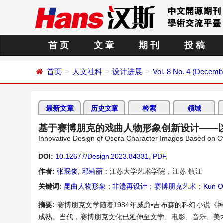
首 页
文 章
期 刊
投 稿
首页
人文社科
设计进展
Vol. 8 No. 4 (Decemb
最新文章
历史文章
检索
领域
基于赛博朋克的戏曲人物形象创新设计——
Innovative Design of Opera Character Images Based on 
DOI:
10.12677/Design.2023.84331
,
PDF
,
作者:
张珉俊
,
邓莉丽
：江苏大学艺术学院，江苏 镇江
关键词:
昆曲人物形象
；
非遗再设计
；
赛博朋克艺术
；
Kun O
摘要:
赛博朋克文学随着1984年威廉•吉布森的科幻小说
成熟。当代，赛博朋克文化已延伸至文学、电影、音乐、美