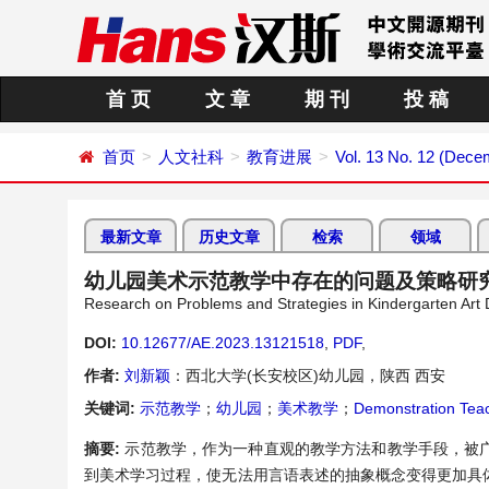
首 页
文 章
期 刊
投 稿
首页
人文社科
教育进展
Vol. 13 No. 12 (Dece
最新文章
历史文章
检索
领域
幼儿园美术示范教学中存在的问题及策略研
Research on Problems and Strategies in Kindergarten Art
DOI:
10.12677/AE.2023.13121518
,
PDF
,
作者:
刘新颖
：西北大学(长安校区)幼儿园，陕西 西安
关键词:
示范教学
；
幼儿园
；
美术教学
；
Demonstration Tea
摘要:
示范教学，作为一种直观的教学方法和教学手段，被
到美术学习过程，使无法用言语表述的抽象概念变得更加具