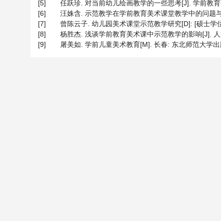
[5]
任跃珍. 对当前幼儿绘画教学的一些思考[J]. 学前教育研究, 
[6]
汪姝含. 示范教学在学前教育美术课堂教学中的问题与策略研究[J
[7]
曾陈云子. 幼儿园美术课堂示范教学研究[D]: [硕士学位论文
[8]
杨胜杰. 浅谈学前教育美术课中示范教学的影响[J]. 人文之友,
[9]
屠美如. 学前儿童美术教育[M]. 长春: 东北师范大学出版社