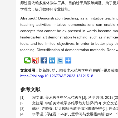
师过度依赖多媒体教学工具、目的过于局限等问题。为了更
学理念；提升教师的专业技能。
Abstract:
Demonstration teaching, as an intuitive teachi
teaching activities. Intuitive demonstrations can enable
concepts that cannot be ex-pressed in words become more
kindergarten art demonstration teaching, such as insufficie
tools, and too limited objectives. In order to better play
teaching; Diversification of demonstration methods; Renewi
文章引用：
刘新颖. 幼儿园美术示范教学中存在的问题及策略研究[J]. 教
https://doi.org/10.12677/AE.2023.13121518
参考文献
[1]
程文娟. 美术教学中的示范教学[J]. 科学咨询, 2018(20):
[2]
文虹娟. 学前美术教学多维示范方法探析[J]. 大众文艺, 201
[3]
韩丽, 许晓春. 幼儿园绘画教学情况调查报告[J]. 理论观察, 2
[4]
李季湄, 冯晓霞. 3-6岁儿童学习与发展指南解读[M]. 北