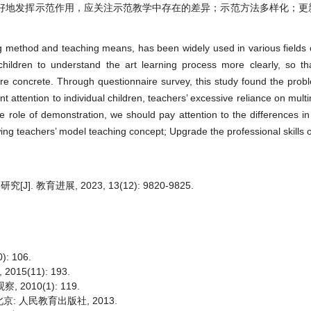
好地发挥示范作用，应关注示范教学中存在的差异；示范方法多样化；更
ng method and teaching means, has been widely used in various fields 
 children to understand the art learning process more clearly, so th
 concrete. Through questionnaire survey, this study found the probl
nt attention to individual children, teachers’ excessive reliance on mul
 the role of demonstration, we should pay attention to the differences i
ng teachers’ model teaching concept; Upgrade the professional skills o
育进展, 2023, 13(12): 9820-9825.
 106.
5(11): 193.
010(1): 119.
京: 人民教育出版社, 2013.