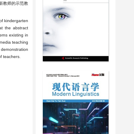
新教师的示范教
of kindergarten
at the abstract
ems existing in
timedia teaching
n demonstration
f teachers.