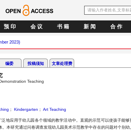
预 印
会 议
书 籍
新 闻
合 作
mber 2023)
编委
投稿须知
文章处理费
究
 Demonstration Teaching
ching
；
Kindergarten
；
Art Teaching
广泛地应用于幼儿园各个领域的教学活动中。直观的示范可以使孩子能够
体。本研究通过问卷调查发现幼儿园美术示范教学中存在的问题对个别幼