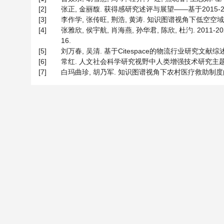
[2]
张正, 金丽馥. 获得感研究述评与展望——基于2015-2020年
[3]
李作学, 张传旺, 荆浩, 黄涛. 知识图谱视角下低空空域研究
[4]
张雅欣, 侯宇航, 肖海燕, 孙华君, 陈欣, 杜汋. 2011-
16.
[5]
刘万春, 吴清. 基于Citespace的物流行业研究文献综述[J].
[6]
常红. 人文社会科学研究视野中人类增强技术研究主题、热点与趋
[7]
白玛曲珍, 胡乃军. 知识图谱视角下农村医疗救助制度的可视化分析