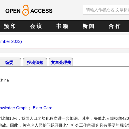
预 印
会 议
书 籍
新 闻
合 作
ember 2023)
编委
投稿须知
文章处理费
China
owledge Graph
；
Elder Care
比超18%，我国人口老龄化程度进一步加深。其中，失能老人规模超420
重挑战。因此，关注老人照护问题开展老年社会工作的研究具有重要的现实