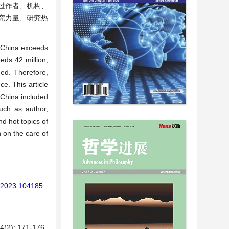
通过作者、机构、
究力量、研究热
n China exceeds
eds 42 million,
ed. Therefore,
e. This article
 China included
uch as author,
nd hot topics of
h on the care of
R.2023.104185
: 171-176.