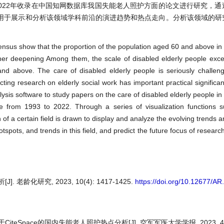
93~2022年收录在中国知网数据库我国失能老人照护方面的论文进行研究，
用于展示和分析该领域学科前沿的演进趋势和热点走向。分析该领域的研
census show that the proportion of the population aged 60 and above i
her deepening Among them, the scale of disabled elderly people exce
nd above. The care of disabled elderly people is seriously challeng
ting research on elderly social work has important practical significanc
ysis software to study papers on the care of disabled elderly people in
e from 1993 to 2022. Through a series of visualization functions s
f a certain field is drawn to display and analyze the evolving trends a
hotspots, and trends in this field, and predict the future focus of researc
老龄化研究, 2023, 10(4): 1417-1425.
https://doi.org/10.12677/A
CiteSpace的国内失能老人照护热点分析[J]. 空军军医大学学报, 2023, 44(2)