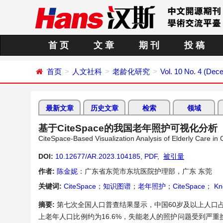
首 页
文 章
期 刊
投 稿
首页
人文社科
老龄化研究
Vol. 10 No. 4 (Dec
最新文章
历史文章
检索
领域
基于CiteSpace的我国老年照护可视化分析
CiteSpace-Based Visualization Analysis of Elderly Care in 
DOI:
10.12677/AR.2023.104185
,
PDF
,
被引量
作者:
陈金妮
：广东省东莞市东坑医院护理部，广东 东莞
关键词:
CiteSpace
；
知识图谱
；
老年照护
；
CiteSpace
；
Kn
摘要:
第七次全国人口普查结果显示，中国60岁及以上人口占
上老年人口比例约为16.6%，失能老人的照护问题受到严