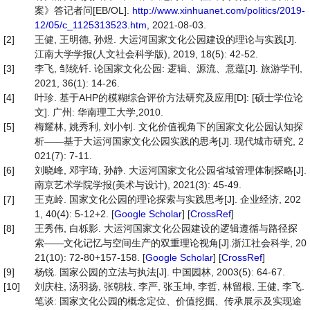
案》答记者问[EB/OL].
http://www.xinhuanet.com/politics/2019-
12/05/c_1125313523.htm
, 2021-08-03.
[2]
王健, 王明德, 孙煜. 大运河国家文化公园建设的理论与实践[J].
江南大学学报(人文社会科学版), 2019, 18(5): 42-52.
[3]
李飞, 邹统钎. 论国家文化公园: 逻辑、源流、意蕴[J]. 旅游学刊,
2021, 36(1): 14-26.
[4]
叶珍. 基于AHP的模糊综合评价方法研究及应用[D]: [硕士学位论
文]. 广州: 华南理工大学,2010.
[5]
梅耀林, 姚秀利, 刘小钊. 文化价值视角下的国家文化公园认知探
析——基于大运河国家文化公园实践的思考[J]. 现代城市研究, 2
021(7): 7-11.
[6]
刘晓峰, 邓宇琦, 孙静. 大运河国家文化公园省域管理体制探略[J].
南京艺术学院学报(美术与设计), 2021(3): 45-49.
[7]
王克岭. 国家文化公园的理论探索与实践思考[J]. 企业经济, 202
1, 40(4): 5-12+2. [
Google Scholar
] [
CrossRef
]
[8]
王秀伟, 白栎影. 大运河国家文化公园建设的逻辑遵循与路径探
索——文化记忆与空间生产的双重理论视角[J].浙江社会科学, 20
21(10): 72-80+157-158. [
Google Scholar
] [
CrossRef
]
[9]
杨锐. 国家公园的立法与执法[J]. 中国园林, 2003(5): 64-67.
[10]
刘庆柱, 汤羽扬, 张朝枝, 李严, 张玉坤, 李哲, 林留根, 王健, 李飞.
笔谈: 国家文化公园的概念定位、价值挖掘、传承展示及实现途