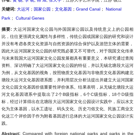
作者:
黄 杨
,
李 晓
,
韩 旭
,
张天宇
：江苏大学艺术学院，江苏 镇江
关键词:
大运河
；
国家公园
；
文化基因
；
Grand Canal
；
National
Park
；
Cultural Genes
摘要:
大运河国家文化公园与外国国家公园以及传统意义上的公园相
比，往往更强调文化属性与多样性，传统公园或国家公园的研究和设计
并没有考虑各类文化资源与自然资源的综合保护以及游憩主体的需要，
因此大运河国家文化公园的研究既必要又不可替代，对于我国文化传承
与未来我国大运河国家文化公园发展都具有重要意义，本研究通过查阅
资料、深访明确了大运河国家文化公园的特征，并以无锡北塘段大运河
为例，从文化基因的视角，按照物质文化基因与非物质文化基因构建北
塘段大运河文化基因谱系图，并利用层次分析法提出并建立大运河国家
文化公园文化基因价值重要性评价体系。结果表明，从无锡北塘段大运
河文化基因谱系中提取出了2个B级指标，6个C级指标，18个D级指
标，经过计算得出在北塘段大运河国家文化公园设计实践中，应以水文
化为主体基因，以水工遗址、码头文化、历史习俗文化、民族工商业文
化这三个评价因子作为附着基因进行总体的大运河国家文化公园设计实
践。
Abstract:
Compared with foreign national parks and parks in the