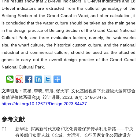
The results show that 2 B-level indicators, 6 C-level indicators and 18
D-level indicators are extracted from the cultural genealogy of the
Beitang Section of the Grand Canal in Wuxi, and after calculation, it
is concluded that the water culture should be taken as the main gene
in the design practice of Beitang Section of the Grand Canal National
Cultural Park, and three evaluation factors, namely, the waterworks
site, the wharf culture, the historical custom culture, and the national
industrial and commercial culture, should be used as the attached
genes to carry out the overall design practice of the Grand Canal
National Cultural Park.
文章引用：
黄杨, 李晓, 韩旭, 张天宇. 文化基因视角下北塘段大运河综合
价值评价体系研究[J]. 设计进展, 2023, 8(4): 3466-3475.
https://doi.org/10.12677/Design.2023.84427
参考文献
[1]
新华社. 探索新时代文物和文化资源保护传承利用新路——中央
有关部门负责人就《长城、大运河、长征国家文化公园建设方