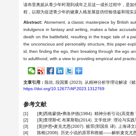
读布里奥妮从青少年时期到成年之后这一成长过程中，是如
程，以期为促进青少年的健康人格发展提供经验借鉴和现实
Abstract:
Atonement, a classic masterpiece by British aut
indulgence in fantasy and writing, makes a false accusatio
death on the battlefield, resulting in the tragic tale of a 
the unconscious and personality structure, this paper exp
id, then finding the ego, then breaking through the ego a
to adulthood, with a view to providing empirical and practi
文章引用：
陈欣, 段国重 (2023). 从精神分析学理论解
https://doi.org/10.12677/AP.2023.1312769
参考文献
[1]
[奥]西格蒙德•弗洛伊德(1984). 精神分析引论(高觉敷 
[2]
[美]查理斯•E.布莱斯勒(2014). 文学批评: 理论与实践
[3]
[英]伊恩•麦克尤恩(2007). 赎罪(郭国良 译). 上海译
[4]
陈榕(2008). 历史小说的原罪和救赎——解析麦克尤恩《赎罪