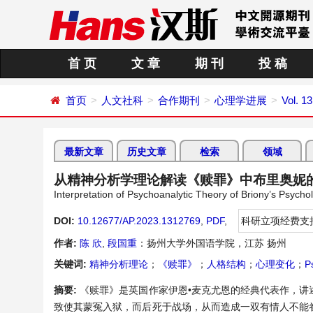
首 页
文 章
期 刊
投 稿
首页
人文社科
合作期刊
心理学进展
Vol. 1
最新文章
历史文章
检索
领域
从精神分析学理论解读《赎罪》中布里奥妮
Interpretation of Psychoanalytic Theory of Briony’s Psych
DOI:
10.12677/AP.2023.1312769
,
PDF
,
科研立项经费支
作者:
陈 欣
,
段国重
：扬州大学外国语学院，江苏 扬州
关键词:
精神分析理论
；
《赎罪》
；
人格结构
；
心理变化
；
P
摘要:
《赎罪》是英国作家伊恩•麦克尤恩的经典代表作，讲
致使其蒙冤入狱，而后死于战场，从而造成一双有情人不能