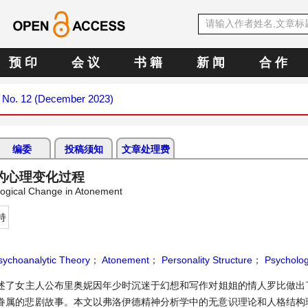
预 印
会 议
书 籍
新 闻
合 作
3 No. 12 (December 2023)
编委
投稿须知
文章处理费
的心理变化过程
ological Change in Atonement
持
sychoanalytic Theory
；
Atonement
；
Personality Structure
；
Psycholog
述了女主人公布里奥妮因年少时沉迷于幻想和写作对姐姐的情人罗比做出
眷属的悲剧故事。本文以弗洛伊德精神分析学中的无意识理论和人格结构