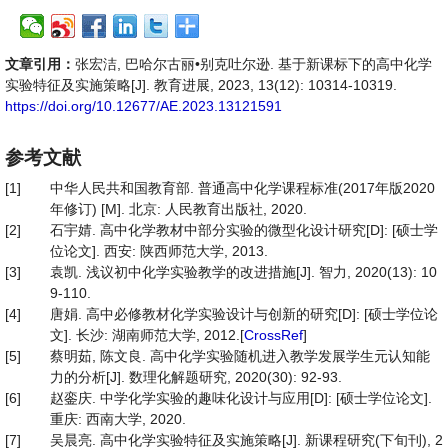
文章引用：
张宏洁, 巴哈尔古丽•别克吐尔逊. 基于新课标下的高中化学
实验特征及实施策略[J]. 教育进展, 2023, 13(12): 10314-10319.
https://doi.org/10.12677/AE.2023.13121591
参考文献
[1]
中华人民共和国教育部. 普通高中化学课程标准(2017年版2020
年修订) [M]. 北京: 人民教育出版社, 2020.
[2]
石宇婧. 高中化学教材中部分实验的微型化设计研究[D]: [硕士学
位论文]. 西安: 陕西师范大学, 2013.
[3]
袁凯. 浅议初中化学实验教学的改进措施[J]. 智力, 2020(13): 10
9-110.
[4]
唐娟. 高中必修教材化学实验设计与创新的研究[D]: [硕士学位论
文]. 长沙: 湖南师范大学, 2012.[
CrossRef
]
[5]
蔡明茹, 陈文良. 高中化学实验随机进入教学发展学生元认知能
力的分析[J]. 数理化解题研究, 2020(30): 92-93.
[6]
赵銮庆. 中学化学实验的趣味化设计与应用[D]: [硕士学位论文].
重庆: 西南大学, 2020.
[7]
吴晨亮. 高中化学实验特征及实施策略[J]. 新课程研究(下旬刊), 2